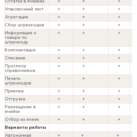
Остатки в ячейках
+
+
+
Упаковочный лист
+
+
+
Агрегация
+
+
+
Сбор штрихкодов
+
+
+
Информация о
+
+
+
товаре по
штрихкоду
Комплектация
+
+
+
Списание
+
+
+
Просмотр
+
+
+
справочников
Печать
+
+
+
штрихкодов
Приемка
+
+
+
Отгрузка
+
+
+
Размещение в
+
+
+
ячейки
Отбор из ячеек
+
+
+
Варианты работы
Автономная
+
+
+