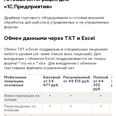
«1С:Предприятия»
Драйвер торгового оборудования и готовая внешняя
обработка для работы в управляемых и не управляемых
формах.
Обмен данными через TXT и Excel
Обмен TXT и Excel поддержан в специальных лицензиях
любого уровня (см. ниже список всех лицензий). Для
внедрения с обменом Excel поддерживается не только
формат *.xls но и *.xlsx. Для внедрения с обменом
текстовыми файлами ограничений нет.
Мобильные
Базовый
Расширенный
Полный
Эк
операции,
от 34
от 49 613 руб.
от 64
от
основные
871 руб.
355
ру
руб.
Инвентаризация на
+
+
+
складе
Перемещение по
+
+
+
ячейкам