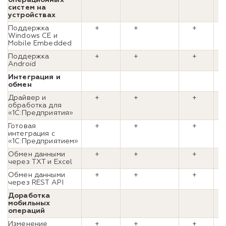
систем на
устройствах
Поддержка
+
+
+
Windows CE и
Mobile Embedded
Поддержка
+
+
+
Android
Интеграция и
обмен
Драйвер и
+
+
+
обработка для
«1С:Предприятия»
Готовая
+
+
+
интеграция с
«1С:Предприятием»
Обмен данными
+
+
+
через TXT и Excel
Обмен данными
+
+
+
через REST API
Доработка
мобильных
операций
Изменение
+
+
+