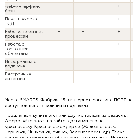
web-интерфейс
+
+
+
базы
Печать ячеек с
+
+
+
ТСД
Работа по бизнес-
+
+
+
процессам
Работа с
+
+
+
торговыми
объектами
Информация о
подписке
Бессрочные
+
+
+
лицензии
Mobile SMARTS: Фабрика 15 в интернет-магазине ПОРТ по
доступной цене в наличии и под заказ.
Предлагаем купить этот или другие товары из раздела
.
Оформляйте заказ на сайте, доставим его по
Красноярску, Красноярскому краю (Железногорск,
Норильск, Минусинск, Ачинск, Зеленогорск и др). Также
доставка возможна в любой город, в том числе: Иркутск,