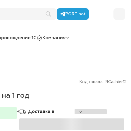
PORT bot
провождение 1С
Компания
Код товара:
iRCashier12
на 1 год
Доставка в