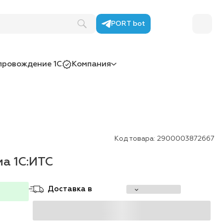
PORT bot
провождение 1С
Компания
Код товара:
2900003872667
а 1С:ИТС
Доставка в