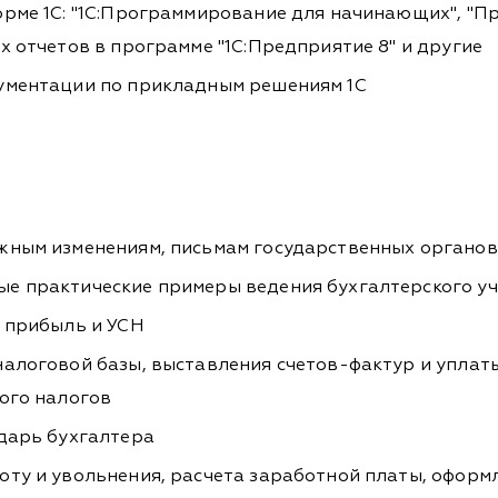
рме 1С: "1С:Программирование для начинающих", "Пр
х отчетов в программе "1С:Предприятие 8" и другие
кументации по прикладным решениям 1С
ажным изменениям, письмам государственных органо
е практические примеры ведения бухгалтерского уч
а прибыль и УСН
налоговой базы, выставления счетов-фактур и уплат
ного налогов
ндарь бухгалтера
оту и увольнения, расчета заработной платы, оформ