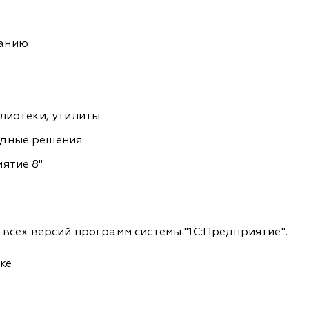
ванию
блиотеки, утилиты
адные решения
ятие 8"
всех версий программ системы "1С:Предприятие".
ке