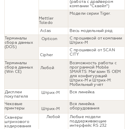
(работа с драйвером
компании "Скаейл")
Модели серии Tiger.
Mettler
Toledo
Aclas
Весь модельный ряд
Терминалы
C прошивкой от компании
Opticon
сбора данных
Штрих-М
(DOS)
C прошивкой от SCAN
CITY
Cipher
Терминалы
Возможность работы с
сбора данных
программой Mobile
Любой
(Win CE)
SMARTS: Магазин 15 OEM
для конфигураций
Штрих-М и Штрих-М:
Мобильный учёт
Дисплеи
Вся линейка
Штрих-М
покупателя
Чековые
Вся линейка
принтеры
оборудования
Штрих-М
Любой
Любые модели
Сканеры
поддерживающие
штрихового
интерфейс RS 232
кодирования