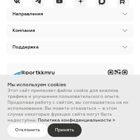
Направления
Компания
Поддержка
@portkkmru
Новости, лайфхаки и
познавательный
Мы используем cookies
контент PORT - бизнес
портал
Этот сайт применяет файлы cookie для анализа
трафика и улучшения пользовательского опыта.
Вся информация, размещенная на сайте, носит ознакомительный
Продолжая работу с сайтом, вы соглашаетесь на их
характер и не является публичной офертой, определяемой
использование. Вы можете отказаться — в этом
положениями Статьи 437 ГК РФ.
случае некоторые функции сайта могут быть
Все цены на сайте указаны с НДС. ООО "ПОРТ" ИНН 2461018892,
ОГРН 1022401953496
недоступны.
Политика конфиденциальности >
ПОРТ 2011-2026
Политика обработки данных
Отклонить
Принять