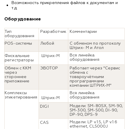
Возможность прикрепления файлов к документам и
т.д.
Оборудование
Тип
Разработчик
Комментарии
оборудования
POS-системы
Любой
С обменом по протоколу
Штрих- М и Атол
Вся линейка
Фискальные
Штрих-М
оборудования
регистраторы
Обмен с ККМ
ЭВОТОР
Работает через "Сервис
через
обмена с
стороннее
товароучётными
приложение
програграммами
компании ШТРИХ-М"
Комплексы
Вся линейка
этикетирования
оборудования
Штрих-М
Модели: SM-80SX, SM-90,
DIGI
SM-300, SM-500, DI-90,
DP-90, DPS-9
Модели: LP v.1.5, LP v.1.6
CAS
ethernet, CL5000J