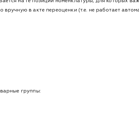
вается на те позиции номенклатуры, для которых ва
 вручную в акте переоценки (т.е. не работает автом
варные группы: