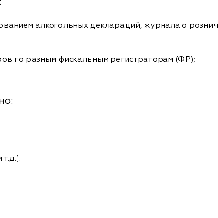
:
ованием алкогольных деклараций, журнала о розни
ров по разным фискальным регистраторам (ФР);
но:
т.д.).