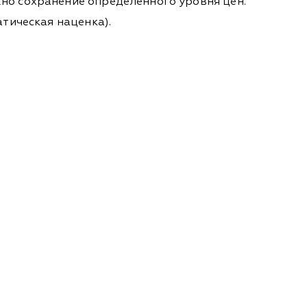
жно сохранение определенного уровня цен.
атическая наценка).