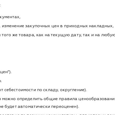
:
кументах,
 изменение закупочных цен в приходных накладных,
того же товара, как на текущую дату, так и на любу
цен").
.
 себестоимости по складу, округление).
н можно определить общие правила ценообразования
не будет автоматически переоценен).