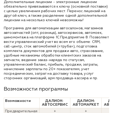
Дополнительные лицензии - электронные лицензии
обязательно привязываются к ключу (основной поставки)
с целью увеличения рабочих мест. Перенос лицензий на
другой ключ, а также разделение одной дополнительной
лицензии на несколько ключей невозможны!
Программа для автоматизации автосалонов, магазинов
автозапчастей (опт, розница), автосервисов, автомоек,
шиномонтажа на платформе 1С:Предприятие 8. Позволяет
вести управленческий учет во всем его объеме: CRM,
call-центр, сток автомобилей («труба»), подготовка
комплекта документов для продажи авто, страхование,
удобные механизмы обработки клиентских заказов на
запчасти, ведение заказ-наряда по статусам,
управленческий баланс, прибыль, продажи, затраты,
начисление зарплаты по 20+ показателям, учет
посреднических, затрат на доставку товара, услуг
сторонних организаций, арм продавца-кассира и пр.
Возможности программы
Возможности
ДАЛИОН:
ДАЛИОН:
Д
АВТОСЕРВИС
АВТОМАРКЕТ
АВТ
Предварительная
+
+