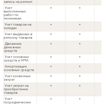
запись на ремонт
Учет
+
+
выполненных
работ по
механикам
Учет товаров на
+
+
складах
Учет выданных в
+
+
ремзону товаров
Движение
+
+
денежных
средств
Учет основных
+
+
средств и НМА
Амортизация
+
+
основных средств
Учет косвенных
+
+
затрат
Учет затрат на
+
+
приобретение
товаров
Учет
+
+
посреднических