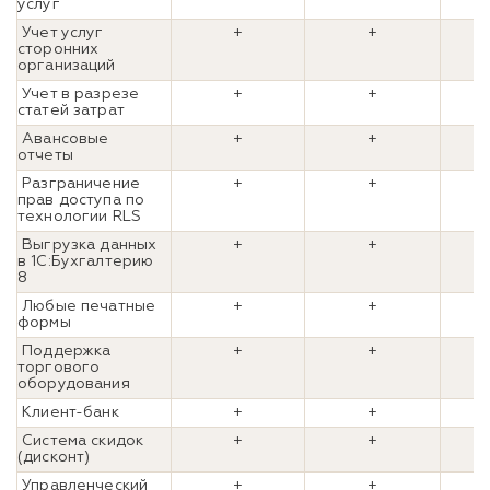
услуг
Учет услуг
+
+
сторонних
организаций
Учет в разрезе
+
+
статей затрат
Авансовые
+
+
отчеты
Разграничение
+
+
прав доступа по
технологии RLS
Выгрузка данных
+
+
в 1С:Бухгалтерию
8
Любые печатные
+
+
формы
Поддержка
+
+
торгового
оборудования
Клиент-банк
+
+
Система скидок
+
+
(дисконт)
Управленческий
+
+