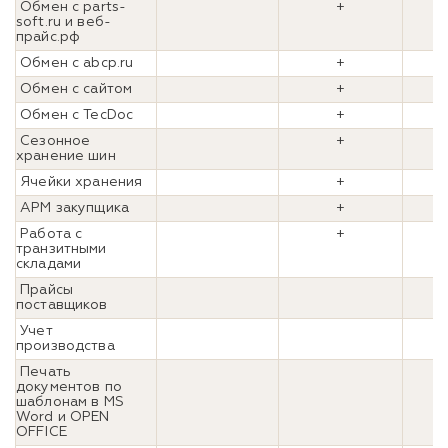
Обмен с parts-
+
soft.ru и веб-
прайс.рф
Обмен с abcp.ru
+
Обмен с сайтом
+
Обмен с TecDoc
+
Сезонное
+
хранение шин
Ячейки хранения
+
АРМ закупщика
+
Работа с
+
транзитными
складами
Прайсы
поставщиков
Учет
производства
Печать
документов по
шаблонам в MS
Word и OPEN
OFFICE