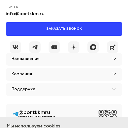
Почта
info@portkkm.ru
ЗАКАЗАТЬ ЗВОНОК
Направления
Компания
Поддержка
@portkkmru
Новости, лайфхаки и
познавательный
контент PORT - бизнес
Мы используем cookies