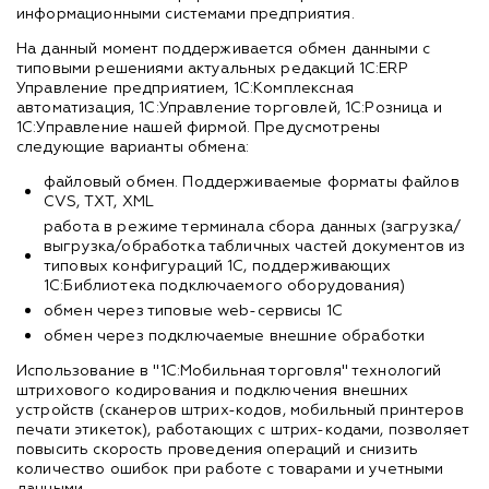
информационными системами предприятия.
На данный момент поддерживается обмен данными с
типовыми решениями актуальных редакций 1С:ERP
Управление предприятием, 1C:Комплексная
автоматизация, 1С:Управление торговлей, 1С:Розница и
1С:Управление нашей фирмой. Предусмотрены
следующие варианты обмена:
файловый обмен. Поддерживаемые форматы файлов
CVS, TXT, XML
работа в режиме терминала сбора данных (загрузка/
выгрузка/обработка табличных частей документов из
типовых конфигураций 1С, поддерживающих
1С:Библиотека подключаемого оборудования)
обмен через типовые web-сервисы 1С
обмен через подключаемые внешние обработки
Использование в "1С:Мобильная торговля" технологий
штрихового кодирования и подключения внешних
устройств (сканеров штрих-кодов, мобильный принтеров
печати этикеток), работающих с штрих-кодами, позволяет
повысить скорость проведения операций и снизить
количество ошибок при работе с товарами и учетными
данными.