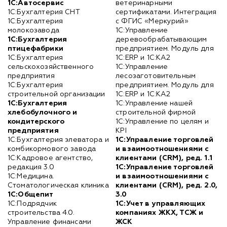
1С:Автосервис
ветеринарными
1С:Бухгалтерия СНТ
сертификатами. Интеграция
1С:Бухгалтерия
с ФГИС «Меркурий»
молокозавода
1С:Управление
1С:Бухгалтерия
деревообрабатывающим
птицефабрики
предприятием. Модуль для
1С:Бухгалтерия
1С:ERP и 1С:КА2
сельскохозяйственного
1С:Управление
предприятия
лесозаготовительным
1С:Бухгалтерия
предприятием. Модуль для
строительной организации
1С:ERP и 1С:КА2
1С:Бухгалтерия
1С:Управление нашей
хлебобулочного и
строительной фирмой
кондитерского
1С:Управление по целям и
предприятия
KPI
1С:Бухгалтерия элеватора и
1С:Управление торговлей
комбикормового завода
и взаимоотношениями с
1С:Кадровое агентство,
клиентами (CRM), ред. 1.1
редакция 3.0
1С:Управление торговлей
1С:Медицина.
и взаимоотношениями с
Стоматологическая клиника
клиентами (CRM), ред. 2.0,
1С:Общепит
3.0
1С:Подрядчик
1С:Учет в управляющих
строительства 4.0.
компаниях ЖКХ, ТСЖ и
Управление финансами
ЖСК