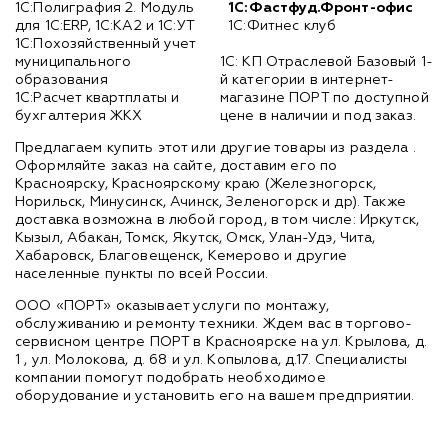
1С:Полиграфия 2. Модуль
1С:Фастфуд.Фронт-офис
для 1С:ERP, 1С:КА2 и 1С:УТ
1С:Фитнес клуб
1С:Похозяйственный учет
муниципального
1С: КП Отраслевой Базовый 1-
образования
й категории в интернет-
1C:Расчет квартплаты и
магазине ПОРТ по доступной
бухгалтерия ЖКХ
цене в наличии и под заказ.
Предлагаем купить этот или другие товары из раздела
.
Оформляйте заказ на сайте, доставим его по
Красноярску, Красноярскому краю (Железногорск,
Норильск, Минусинск, Ачинск, Зеленогорск и др). Также
доставка возможна в любой город, в том числе: Иркутск,
Кызыл, Абакан, Томск, Якутск, Омск, Улан-Удэ, Чита,
Хабаровск, Благовещенск, Кемерово и другие
населенные пункты по всей России.
ООО «ПОРТ» оказывает услуги по монтажу,
обслуживанию и ремонту техники. Ждем вас в торгово-
сервисном центре ПОРТ в Красноярске на ул. Крылова, д.
1 , ул. Молокова, д. 68 и ул. Копылова, д.17. Специалисты
компании помогут подобрать необходимое
оборудование и установить его на вашем предприятии.