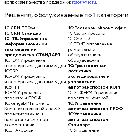
вопросам качества поддержки:
itsotr@1c.ru
.
Решения, обслуживаемые по 1 категории
1С:CRM ПРОФ
1С:Ресторан. Фронт-офис
1С:CRM Стандарт
1С:Салон красоты
1С:ITIL Управление
1С:Смета 3
информационными
1С:ТОИР Управление
технологиями
ремонтами и
предприятия СТАНДАРТ
обслуживанием
1С:PDM Управление
оборудования
инженерными данными 3 для
1С:Транспортная
1С:ERP
логистика,
1С:PDM Управление
экспедирование и
инженерными данными 3 для
управление
1С:УПП
автотранспортом КОРП
1С:PM Управление
1С:УНФ+PM Управление
проектами ПРОФ
проектной фирмой
1С:RengaBIM и Смета.
1С:Управление
Комплект решений для 3D-
автотранспортом ПРОФ
проектирования и
1С:Управление
подготовки сметной
автотранспортом
документации
Стандарт
1С:SPA-Салон
1С:Управление