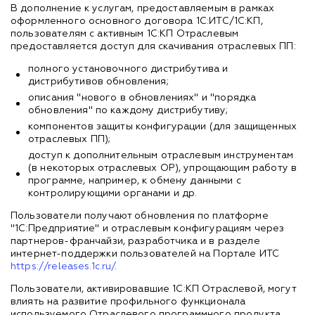
В дополнение к услугам, предоставляемым в рамках
оформленного основного договора 1С:ИТС/1С:КП,
пользователям с активным 1С:КП Отраслевым
предоставляется доступ для скачивания отраслевых ПП:
полного установочного дистрибутива и
дистрибутивов обновления;
описания "нового в обновлениях" и "порядка
обновления" по каждому дистрибутиву;
компонентов защиты конфигурации (для защищенных
отраслевых ПП);
доступ к дополнительным отраслевым инструментам
(в некоторых отраслевых ОР), упрощающим работу в
программе, например, к обмену данными с
контролирующими органами и др.
Пользователи получают обновления по платформе
"1С:Предприятие" и отраслевым конфигурациям через
партнеров-франчайзи, разработчика и в разделе
интернет-поддержки пользователей на Портале ИТС
https://releases.1c.ru/
.
Пользователи, активировавшие 1С:КП Отраслевой, могут
влиять на развитие профильного функционала
используемого Отраслевого программного продукта,