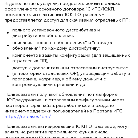
В дополнение к услугам, предоставляемым в рамках
оформленного основного договора 1С:ИТС/1С:КП,
пользователям с активным 1С:КП Отраслевым
предоставляется доступ для скачивания отраслевых ПП:
полного установочного дистрибутива и
дистрибутивов обновления;
описания "нового в обновлениях" и "порядка
обновления" по каждому дистрибутиву;
компонентов защиты конфигурации (для защищенных
отраслевых ПП);
доступ к дополнительным отраслевым инструментам
(в некоторых отраслевых ОР), упрощающим работу в
программе, например, к обмену данными с
контролирующими органами и др.
Пользователи получают обновления по платформе
"1С:Предприятие" и отраслевым конфигурациям через
партнеров-франчайзи, разработчика и в разделе
интернет-поддержки пользователей на Портале ИТС
https://releases.1c.ru/
.
Пользователи, активировавшие 1С:КП Отраслевой, могут
влиять на развитие профильного функционала
используемого Отраслевого программного продукта,