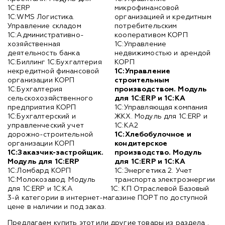
1С:ERP
микрофинансовой
1С:WMS Логистика.
организацией и кредитным
Управление складом
потребительским
1С:Административно-
кооперативом КОРП
хозяйственная
1С:Управление
деятельность банка
недвижимостью и арендой
1С:Биллинг 1С:Бухгалтерия
КОРП
некредитной финансовой
1С:Управление
организации КОРП
строительным
1С:Бухгалтерия
производством. Модуль
сельскохозяйственного
для 1С:ERP и 1С:КА
предприятия КОРП
1С:Управляющая компания
1С:Бухгалтерский и
ЖКХ. Модуль для 1С:ERP и
управленческий учет
1С:КА2
дорожно-строительной
1С:Хлебобулочное и
организации КОРП
кондитерское
1С:Заказчик-застройщик.
производство. Модуль
Модуль для 1С:ERP
для 1С:ERP и 1С:КА
1С:Ломбард КОРП
1С:Энергетика 2. Учет
1С:Молокозавод. Модуль
транспорта электроэнергии
для 1С:ERP и 1С:КА
1С: КП Отраслевой Базовый
3-й категории в интернет-магазине ПОРТ по доступной
цене в наличии и под заказ.
Предлагаем купить этот или другие товары из раздела
.