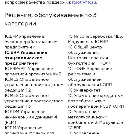
вопросам качества поддержки:
itsotr@1c.ru
.
Решения, обслуживаемые по 3
категории
1С:ERP Управление
1С:Мясопереработка MES.
мясоперерабатывающим
Модуль для 1С:ERP
предприятием
1С:Общий центр
1С:ERP Управление
обслуживания.
птицеводческим
Централизованная
предприятием
бухгалтерия ПРОФ
1С:ERP+PM Управление
1С:ТОИР Управление
проектной организацией 2
ремонтами и
1С:MES Оперативное
обслуживанием
управление производством,
оборудования КОРП
редакция 1.2
1С:Университет
1С:MES Оперативное
1С:Управление кредитным
управление производством,
потребительским
редакция 1.3
кооперативом РСБУ КОРП
1С:PDM Управление
1С:Управление
инженерными данными 4
металлургическим
(PLM)
комбинатом 2. Модуль для
1С:PM Управление
1С:ERP
проектами. Модуль для
1С:Управление