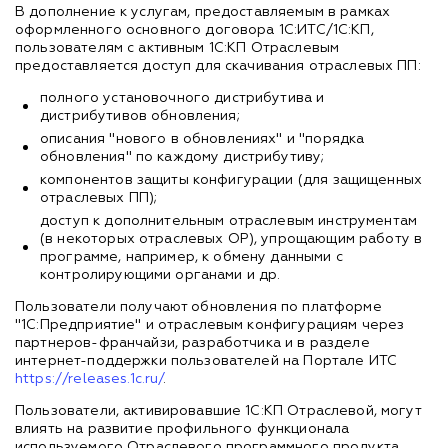
В дополнение к услугам, предоставляемым в рамках
оформленного основного договора 1С:ИТС/1С:КП,
пользователям с активным 1С:КП Отраслевым
предоставляется доступ для скачивания отраслевых ПП:
полного установочного дистрибутива и
дистрибутивов обновления;
описания "нового в обновлениях" и "порядка
обновления" по каждому дистрибутиву;
компонентов защиты конфигурации (для защищенных
отраслевых ПП);
доступ к дополнительным отраслевым инструментам
(в некоторых отраслевых ОР), упрощающим работу в
программе, например, к обмену данными с
контролирующими органами и др.
Пользователи получают обновления по платформе
"1С:Предприятие" и отраслевым конфигурациям через
партнеров-франчайзи, разработчика и в разделе
интернет-поддержки пользователей на Портале ИТС
https://releases.1c.ru/
.
Пользователи, активировавшие 1С:КП Отраслевой, могут
влиять на развитие профильного функционала
используемого Отраслевого программного продукта,