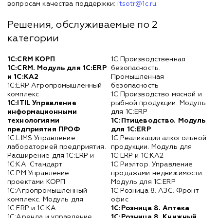
вопросам качества поддержки:
itsotr@1c.ru
.
Решения, обслуживаемые по 2
категории
1С:CRM КОРП
1С:Производственная
1С:CRM. Модуль для 1С:ERP
безопасность.
и 1С:КА2
Промышленная
1С:ERP Агропромышленный
безопасность
комплекс
1С:Производство мясной и
1С:ITIL Управление
рыбной продукции. Модуль
информационными
для 1С:ERP
технологиями
1С:Птицеводство. Модуль
предприятия ПРОФ
для 1С:ERP
1С:LIMS Управление
1С:Реализация алкогольной
лабораторией предприятия.
продукции. Модуль для
Расширение для 1С:ERP и
1С:ERP и 1С:КА2
1С:КА. Стандарт
1С:Риэлтор. Управление
1С:PM Управление
продажами недвижимости.
проектами КОРП
Модуль для 1С:ERP
1С:Агропромышленный
1С:Розница 8. АЗС. Фронт-
комплекс. Модуль для
офис
1С:ERP и 1С:КА
1С:Розница 8. Аптека
1С:Аренда и управление
1С:Розница 8. Книжный