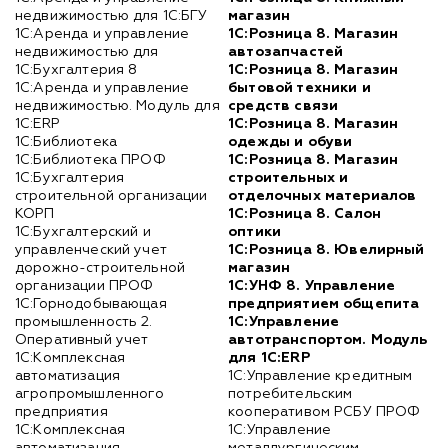
недвижимостью для 1С:БГУ
магазин
1С:Аренда и управление
1С:Розница 8. Магазин
недвижимостью для
автозапчастей
1С:Бухгалтерия 8
1С:Розница 8. Магазин
1С:Аренда и управление
бытовой техники и
недвижимостью. Модуль для
средств связи
1С:ERP
1С:Розница 8. Магазин
1С:Библиотека
одежды и обуви
1С:Библиотека ПРОФ
1С:Розница 8. Магазин
1С:Бухгалтерия
строительных и
строительной организации
отделочных материалов
КОРП
1С:Розница 8. Салон
1С:Бухгалтерский и
оптики
управленческий учет
1С:Розница 8. Ювелирный
дорожно-строительной
магазин
организации ПРОФ
1С:УНФ 8. Управление
1С:Горнодобывающая
предприятием общепита
промышленность 2.
1С:Управление
Оперативный учет
автотранспортом. Модуль
1С:Комплексная
для 1С:ERP
автоматизация
1С:Управление кредитным
агропромышленного
потребительским
предприятия
кооперативом РСБУ ПРОФ
1С:Комплексная
1С:Управление
автоматизация
металлургическим