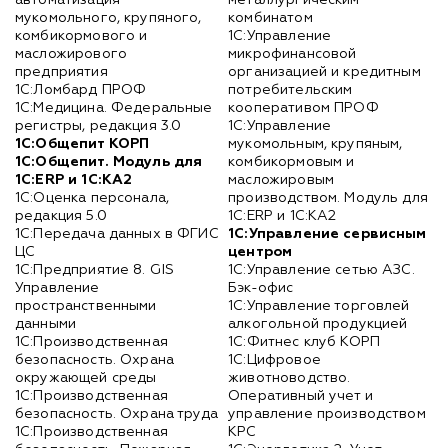
мукомольного, крупяного,
комбинатом
комбикормового и
1С:Управление
масложирового
микрофинансовой
предприятия
организацией и кредитным
1С:Ломбард ПРОФ
потребительским
1С:Медицина. Федеральные
кооперативом ПРОФ
регистры, редакция 3.0
1С:Управление
1С:Общепит КОРП
мукомольным, крупяным,
1С:Общепит. Модуль для
комбикормовым и
1С:ERP и 1С:КА2
масложировым
1С:Оценка персонала,
производством. Модуль для
редакция 5.0
1С:ERP и 1С:КА2
1С:Передача данных в ФГИС
1С:Управление сервисным
ЦС
центром
1С:Предприятие 8. GIS
1С:Управление сетью АЗС.
Управление
Бэк-офис
пространственными
1С:Управление торговлей
данными
алкогольной продукцией
1С:Производственная
1С:Фитнес клуб КОРП
безопасность. Охрана
1С:Цифровое
окружающей среды
животноводство.
1С:Производственная
Оперативный учет и
безопасность. Охрана труда
управление производством
1С:Производственная
КРС