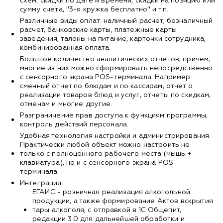
схем: скидки по дате и времени, скидки на позицию или
сумму счета, "3-я кружка бесплатно" и т.п.
Различные виды оплат: наличный расчет, безналичный
расчет, банковские карты, платежные карты
заведения, талоны на питание, карточки сотрудника,
комбинированная оплата.
Большое количество аналитических отчетов, причем,
многие из них можно сформировать непосредственно
с сенсорного экрана POS-терминала. Например:
сменный отчет по блюдам и по кассирам, отчет о
реализации товаров блюд и услуг, отчеты по скидкам,
отменам и многие другие.
Разграничение прав доступа к функциям программы,
контроль действий персонала.
Удобная технология настройки и администрирования.
Практически любой объект можно настроить не
только с полноценного рабочего места (мышь +
клавиатура), но и с сенсорного экрана POS-
терминала.
Интеграция:
EГАИС - розничная реализация алкогольной
продукции, а также формирование Актов вскрытия
тары алкоголя, с отправкой в 1С:Общепит,
редакции 3.0 для дальнейшей обработки и