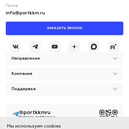
Почта
info@portkkm.ru
ЗАКАЗАТЬ ЗВОНОК
Направления
Компания
Поддержка
@portkkmru
Новости, лайфхаки и
познавательный
контент PORT - бизнес
Мы используем cookies
портал