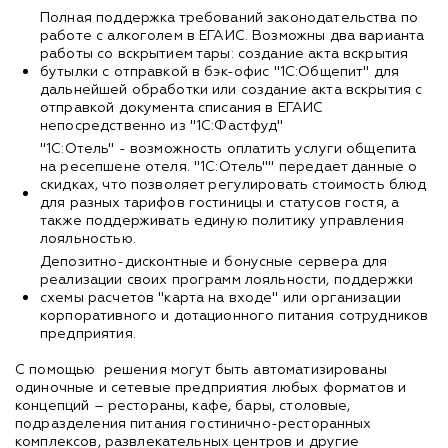
Полная поддержка требований законодательства по
работе с алкоголем в ЕГАИС. Возможны два варианта
работы со вскрытием тары: создание акта вскрытия
бутылки с отправкой в бэк-офис "1С:Общепит" для
дальнейшей обработки или создание акта вскрытия с
отправкой документа списания в ЕГАИС
непосредственно из "1С:Фастфуд"
"1С:Отель" - возможность оплатить услуги общепита
на ресепшене отеля. "1С:Отель"" передает данные о
скидках, что позволяет регулировать стоимость блюд
для разных тарифов гостиницы и статусов гостя, а
также поддерживать единую политику управления
лояльностью.
Депозитно-дисконтные и бонусные сервера для
реализации своих программ лояльности, поддержки
схемы расчетов "карта на входе" или организации
корпоративного и дотационного питания сотрудников
предприятия.
С помощью решения могут быть автоматизированы
одиночные и сетевые предприятия любых форматов и
концепций – рестораны, кафе, бары, столовые,
подразделения питания гостинично-ресторанных
комплексов, развлекательных центров и другие