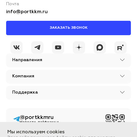
Почта
info@portkkm.ru
ЗАКАЗАТЬ ЗВОНОК
Направления
Компания
Поддержка
@portkkmru
Новости, лайфхаки и
познавательный
контент PORT - бизнес
Мы используем cookies
портал