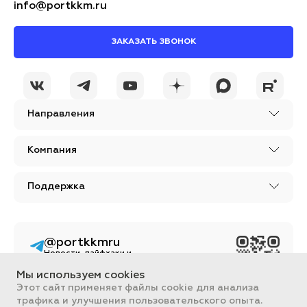
info@portkkm.ru
ЗАКАЗАТЬ ЗВОНОК
Направления
Компания
Поддержка
@portkkmru
Новости, лайфхаки и
познавательный
контент PORT - бизнес
Мы используем cookies
портал
Этот сайт применяет файлы cookie для анализа
трафика и улучшения пользовательского опыта.
Вся информация, размещенная на сайте, носит ознакомительный