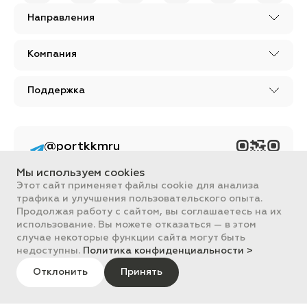
Направления
Компания
Поддержка
@portkkmru
Новости, лайфхаки и
познавательный
Мы используем cookies
контент PORT - бизнес
портал
Этот сайт применяет файлы cookie для анализа
трафика и улучшения пользовательского опыта.
Вся информация, размещенная на сайте, носит ознакомительный
Продолжая работу с сайтом, вы соглашаетесь на их
характер и не является публичной офертой, определяемой
использование. Вы можете отказаться — в этом
положениями Статьи 437 ГК РФ.
случае некоторые функции сайта могут быть
Все цены на сайте указаны с НДС. ООО "ПОРТ" ИНН 2461018892,
ОГРН 1022401953496
недоступны.
Политика конфиденциальности >
ПОРТ 2011-2026
Политика обработки данных
Отклонить
Принять