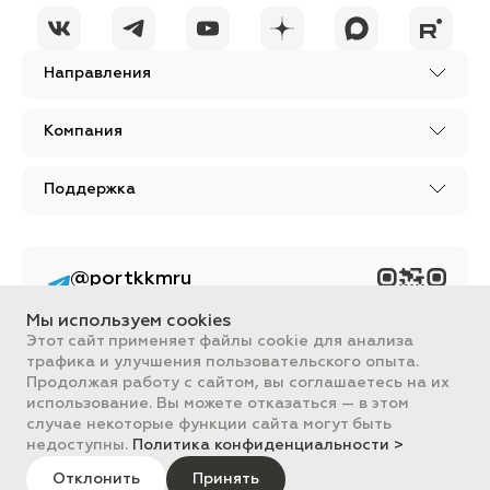
Направления
Компания
Поддержка
@portkkmru
Новости, лайфхаки и
познавательный
Мы используем cookies
контент PORT - бизнес
портал
Этот сайт применяет файлы cookie для анализа
трафика и улучшения пользовательского опыта.
Вся информация, размещенная на сайте, носит ознакомительный
Продолжая работу с сайтом, вы соглашаетесь на их
характер и не является публичной офертой, определяемой
использование. Вы можете отказаться — в этом
положениями Статьи 437 ГК РФ.
случае некоторые функции сайта могут быть
Все цены на сайте указаны с НДС. ООО "ПОРТ" ИНН 2461018892,
ОГРН 1022401953496
недоступны.
Политика конфиденциальности >
ПОРТ 2011-2026
Политика обработки данных
Отклонить
Принять