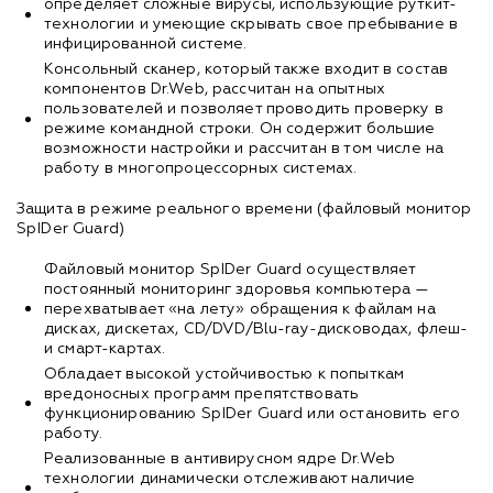
определяет сложные вирусы, использующие руткит-
технологии и умеющие скрывать свое пребывание в
инфицированной системе.
Консольный сканер, который также входит в состав
компонентов Dr.Web, рассчитан на опытных
пользователей и позволяет проводить проверку в
режиме командной строки. Он содержит большие
возможности настройки и рассчитан в том числе на
работу в многопроцессорных системах.
Защита в режиме реального времени (файловый монитор
SpIDer Guard)
Файловый монитор SpIDer Guard осуществляет
постоянный мониторинг здоровья компьютера —
перехватывает «на лету» обращения к файлам на
дисках, дискетах, CD/DVD/Blu-ray-дисководах, флеш-
и смарт-картах.
Обладает высокой устойчивостью к попыткам
вредоносных программ препятствовать
функционированию SpIDer Guard или остановить его
работу.
Реализованные в антивирусном ядре Dr.Web
технологии динамически отслеживают наличие