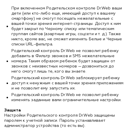
При включенном Родительском контроле Dr.Web ваши
дети (или кто-либо еще, имеющий доступ к вашему
смартфону) не смогут посещать нежелательные с
вашей точки зрения интернет-страницы. Доступ к ним
будет закрыт по Черному списку или тематическим
группам сайтов (азартные игры, соцсети и т. д.). Также
никто, кроме вас, не сможет изменять Белые и Черные
списки URL-фильтра.
Родительский контроль Dr.Web не позволит ребенку
добавить в Фильтр звонков и SMS нежелательные
номера. Таким образом ребенок будет защищен от
звонков с неизвестных номеров —дозвониться до
него смогут лишь те, кого вы знаете.
Родительский контроль Dr.Web заблокирует ребенку
доступ к ненужным с вашей точки зрения приложениям
и не позволит ему запустить их.
Родительский контроль Dr.Web не позволит ребенку
изменять заданные вами ограничительные настройки.
Защита
Настройки Родительского контроля Dr.Web защищены
паролем к учетной записи. Пароль устанавливает
администратор устройства (то есть вы).