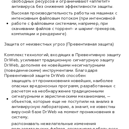
свободных ресурсов и ограничивают «аппетит»
антивируса без снижения эффективности защиты.
Высокая производительность работы на машинах с
интенсивным файловым потоком (при интенсивной
работе с файловыми системами, например, при
скачивании файлов с торрент- и шаринг-трекеров,
компиляции и рендеринге).
Защита от неизвестных угроз (Превентивная защита)
Комплекс технологий, входящих в Превентивную защиту
Dr.Web, усиливает традиционную сигнатурную защиту
Dr.Web, дополняя ее новейшими несигнатурными
(поведенческими) инструментами. Благодаря
Превентивной защите Dr.Web способен:
защищать от проникновения новейших, наиболее
опасных вредоносных программ, разработанных с
расчетом на необнаружение традиционными
сигнатурными и эвристическими механизмами, —
объектов, которые еще не поступили на анализ в
антивирусную лабораторию, а значит, не известны
вирусной базе Dr.Web на момент проникновения в
систему;
распознавать нежелательные изменения
пользовательских файлов, отслеживая работу всех