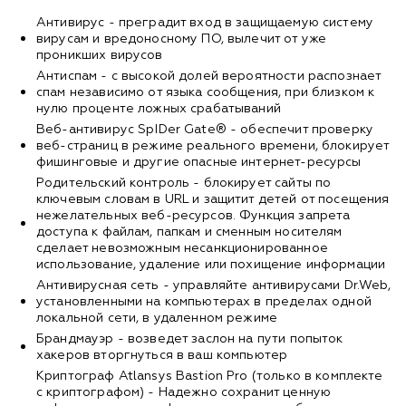
Антивирус - преградит вход в защищаемую систему
вирусам и вредоносному ПО, вылечит от уже
проникших вирусов
Антиспам - с высокой долей вероятности распознает
спам независимо от языка сообщения, при близком к
нулю проценте ложных срабатываний
Веб-антивирус SpIDer Gate® - обеспечит проверку
веб-страниц в режиме реального времени, блокирует
фишинговые и другие опасные интернет-ресурсы
Родительский контроль - блокирует сайты по
ключевым словам в URL и защитит детей от посещения
нежелательных веб-ресурсов. Функция запрета
доступа к файлам, папкам и сменным носителям
сделает невозможным несанкционированное
использование, удаление или похищение информации
Антивирусная сеть - управляйте антивирусами Dr.Web,
установленными на компьютерах в пределах одной
локальной сети, в удаленном режиме
Брандмауэр - возведет заслон на пути попыток
хакеров вторгнуться в ваш компьютер
Криптограф Atlansys Bastion Pro (только в комплекте
с криптографом) - Надежно сохранит ценную