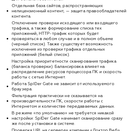
Отдельная база сайтов, распространяющих
нелицензионный контент, — защита правообладателей
контента.
Отключение проверки исходящего или входящего
трафика, а также формирование списка тех
приложений, HTTP-трафик которых будет
проверяться в любом случае и в полном объеме
(черный список). Также существует возможность
исключения из проверки трафика отдельных
приложений (белый список).
Настройка приоритетности сканирования трафика
(баланса проверки). Балансировка влияет на
распределение ресурсов процессора ПК и скорость
работы с сетью Интернет.
Работа SpIDer Gate не зависит от используемого
браузера.
Фильтрация практически не сказывается на
производительности ПК, скорости работы с
Интернетом и количестве передаваемых данных.
В режиме «по умолчанию» не требуется никакой
настройки: SpIDer Gate начинает сканирование сразу
же после установки в системе.
Проверка URL на серверах компании «Доктор Веб»