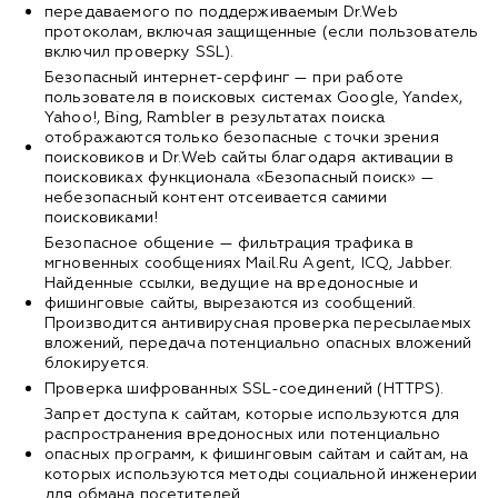
передаваемого по поддерживаемым Dr.Web
протоколам, включая защищенные (если пользователь
включил проверку SSL).
Безопасный интернет-серфинг — при работе
пользователя в поисковых системах Google, Yandex,
Yahoo!, Bing, Rambler в результатах поиска
отображаются только безопасные с точки зрения
поисковиков и Dr.Web сайты благодаря активации в
поисковиках функционала «Безопасный поиск» —
небезопасный контент отсеивается самими
поисковиками!
Безопасное общение — фильтрация трафика в
мгновенных сообщениях Mail.Ru Agent, ICQ, Jabber.
Найденные ссылки, ведущие на вредоносные и
фишинговые сайты, вырезаются из сообщений.
Производится антивирусная проверка пересылаемых
вложений, передача потенциально опасных вложений
блокируется.
Проверка шифрованных SSL-соединений (HTTPS).
Запрет доступа к сайтам, которые используются для
распространения вредоносных или потенциально
опасных программ, к фишинговым сайтам и сайтам, на
которых используются методы социальной инженерии
для обмана посетителей