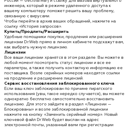
России — бесплатны!) и ссылку для вызова виртуального
инженера, который в режиме удаленного доступа к
вашему компьютеру поможет решить вашу проблему,
связанную с вирусами.
Чтобы перейти в архив ваших обращений, нажмите на
ссылку «История запросов».
Купить/Продлить/Расширить
Удобные помощники покупки, продления или расширения
лицензии Dr.Web прямо в личном кабинете подскажут вам,
как выбрать нужную лицензию.
Лицензии
Все ваши лицензии хранятся в этом разделе. Вы можете в
любой момент посмотреть статус лицензии и все ее
параметры, а также получить контактную информацию ее
поставщика. Возле серийных номеров находятся ссылки
на продление и расширение лицензий.
Сервис восстановления заблокированного ключа
Если ваш ключ заблокирован по причине пиратского
использования (увы, такое нередко случается), вы можете
однократно бесплатно самостоятельно восстановить
лицензию. Для этого зайдите в раздел «Лицензии —
Блокированы» и возле заблокированной лицензии
нажмите на кнопку «Заменить серийный номер». Новый
ключевой файл Dr.Web будет выслан на адрес
электронной почты, указанный вами при регистрации