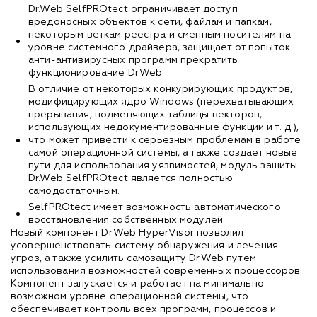
Dr.Web SelfPROtect ограничивает доступ
вредоносных объектов к сети, файлам и папкам,
некоторым веткам реестра и сменным носителям на
уровне системного драйвера, защищает от попыток
анти-антивирусных программ прекратить
функционирование Dr.Web.
В отличие от некоторых конкурирующих продуктов,
модифицирующих ядро Windows (перехватывающих
прерывания, подменяющих таблицы векторов,
использующих недокументированные функции и т. д.),
что может привести к серьезным проблемам в работе
самой операционной системы, а также создает новые
пути для использования уязвимостей, модуль защиты
Dr.Web SelfPROtect является полностью
самодостаточным.
SelfPROtect имеет возможность автоматического
восстановления собственных модулей.
Новый компонент Dr.Web HyperVisor позволил
усовершенствовать систему обнаружения и лечения
угроз, а также усилить самозащиту Dr.Web путем
использования возможностей современных процессоров.
Компонент запускается и работает на минимально
возможном уровне операционной системы, что
обеспечивает контроль всех программ, процессов и