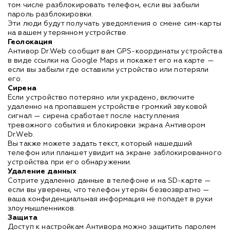
том числе разблокировать телефон, если вы забыли
пароль разблокировки.
Эти люди будут получать уведомления о смене сим-карты
на вашем утерянном устройстве.
Геолокация
Антивор Dr.Web сообщит вам GPS-координаты устройства
в виде ссылки на Google Maps и покажет его на карте —
если вы забыли где оставили устройство или потеряли
его.
Сирена
Если устройство потеряно или украдено, включите
удаленно на пропавшем устройстве громкий звуковой
сигнал — сирена сработает после наступления
тревожного события и блокировки экрана Антивором
Dr.Web.
Вы также можете задать текст, который нашедший
телефон или планшет увидит на экране заблокированного
устройства при его обнаружении.
Удаление данных
Сотрите удаленно данные в телефоне и на SD-карте —
если вы уверены, что телефон утерян безвозвратно —
ваша конфиденциальная информация не попадет в руки
злоумышленников.
Защита
Доступ к настройкам Антивора можно защитить паролем