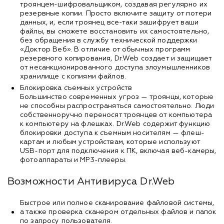
троянцем-шифровальщиком, создавая регулярно их
резервные копии. Просто включите защиту от потери
данных, и, если троянец все-таки зашифрует ваши
файлы, вы сможете восстановить их самостоятельно,
без обращения в службу технической поддержки
«Доктор Веб». В отличие от обычных программ
резервного копирования, Dr.Web создает и защищает
от несанкционированного доступа злоумышленников
хранилище с копиями файлов.
Блокировка съемных устройств
Большинство современных угроз — троянцы, которые
не способны распространяться самостоятельно. Люди
собственноручно переносят троянцев от компьютера
к компьютеру на флешках. Dr.Web содержит функцию
блокировки доступа к съемным носителям — флеш-
картам и любым устройствам, которые используют
USB-порт для подключения к ПК, включая веб-камеры,
фотоаппараты и MP3-плееры.
Возможности Антивируса Dr.Web
Быстрое или полное сканирование файловой системы,
а также проверка сканером отдельных файлов и папок
по запросу пользователя.