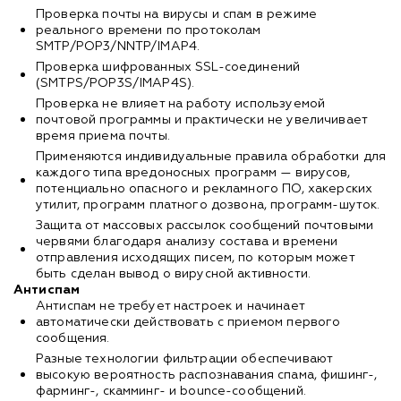
Проверка почты на вирусы и спам в режиме
реального времени по протоколам
SMTP/POP3/NNTP/IMAP4.
Проверка шифрованных SSL-соединений
(SMTPS/POP3S/IMAP4S).
Проверка не влияет на работу используемой
почтовой программы и практически не увеличивает
время приема почты.
Применяются индивидуальные правила обработки для
каждого типа вредоносных программ — вирусов,
потенциально опасного и рекламного ПО, хакерских
утилит, программ платного дозвона, программ-шуток.
Защита от массовых рассылок сообщений почтовыми
червями благодаря анализу состава и времени
отправления исходящих писем, по которым может
быть сделан вывод о вирусной активности.
Антиспам
Антиспам не требует настроек и начинает
автоматически действовать с приемом первого
сообщения.
Разные технологии фильтрации обеспечивают
высокую вероятность распознавания спама, фишинг-,
фарминг-, скамминг- и bounce-сообщений.