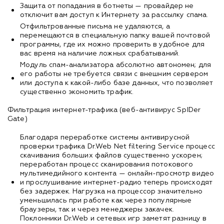
Защита от попадания в ботнеты — провайдер не
отключит вам доступ к Интернету за рассылку спама.
Отфильтрованные письма не удаляются, а
перемещаются в специальную папку вашей почтовой
программы, где их можно проверить в удобное для
вас время на наличие ложных срабатываний.
Модуль спам-анализатора абсолютно автономен; для
его работы не требуется связи с внешним сервером
или доступа к какой-либо базе данных, что позволяет
существенно экономить трафик.
Фильтрация интернет-трафика (веб-антивирус SpIDer
Gate)
Благодаря переработке системы антивирусной
проверки трафика Dr.Web Net filtering Service процесс
скачивания больших файлов существенно ускорен;
переработан процесс сканирования потокового
мультимедийного контента — онлайн-просмотр видео
и прослушивание интернет-радио теперь происходят
без задержек. Нагрузка на процессор значительно
уменьшилась при работе как через популярные
браузеры, так и через менеджеры закачек.
Поклонники Dr.Web и сетевых игр заметят разницу в