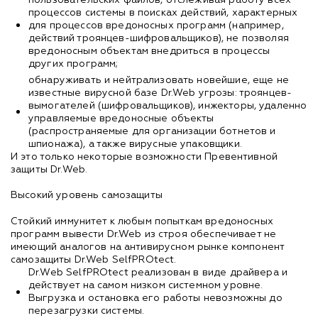
процессов системы в поисках действий, характерных
для процессов вредоносных программ (например,
действий троянцев-шифровальщиков), не позволяя
вредоносным объектам внедриться в процессы
других программ;
обнаруживать и нейтрализовать новейшие, еще не
известные вирусной базе Dr.Web угрозы: троянцев-
вымогателей (шифровальщиков), инжекторы, удаленно
управляемые вредоносные объекты
(распространяемые для организации ботнетов и
шпионажа), а также вирусные упаковщики.
И это только некоторые возможности Превентивной
защиты Dr.Web.
Высокий уровень самозащиты
Стойкий иммунитет к любым попыткам вредоносных
программ вывести Dr.Web из строя обеспечивает не
имеющий аналогов на антивирусном рынке компонент
самозащиты Dr.Web SelfPROtect.
Dr.Web SelfPROtect реализован в виде драйвера и
действует на самом низком системном уровне.
Выгрузка и остановка его работы невозможны до
перезагрузки системы.