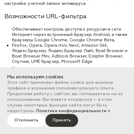
настройке учетной записи антивируса.
Возможности URL-фильтра
Обеспечивает контроль доступа к ресурсам в сети
Интернет через встроенный браузер Android, а также
браузеры Google Chrome, Google Chrome Beta,
Firefox, Opera, Opera mini, Next, Amazon Silk,
Яндекс.Браузер, Яндекс.Браузер Лайт, Boat Browser и
Boat Browser Mini, Adblock Browser, Dolphin Browser,
Спутник, UME браузер, Microsoft Edge.
Контролирует доступ к нежелательным и опасным
сайтам по нескольким группам
Мы используем cookies
Белые и Черные списки ресурсов, доступ к которым
Этот сайт применяет файлы cookie для анализа
разрешается или блокируется вне зависимости от
трафика и улучшения пользовательского опыта.
остальных настроек URL-фильтра
Продолжая работу с сайтом, вы соглашаетесь на их
Он особенно полезен, если устройством пользуется
использование. Вы можете отказаться — в этом
ребенок, который пока еще не осознает опасности
случае некоторые функции сайта могут быть
посещения тех или иных ресурсов.
недоступны.
Политика конфиденциальности >
Доступ к настройкам URL-фильтра можно защитить
паролем от несанкционированных изменений. Пароль
Отклонить
Принять
устанавливает администратор устройства при настройке
учетной записи антивируса.