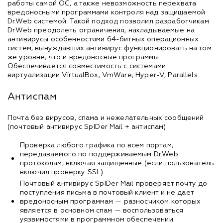
работы самой ОС, а также невозможность перехвата
вредоносными программами контроля над защищаемой
Dr.Web системой. Такой подход позволил разработчикам
Dr.Web преодолеть ограничения, накладываемые на
антивирусы особенностями 64-битных операционных
систем, вынуждавших антивирус функционировать на том
же уровне, что и вредоносные программы.
Обеспечивается совместимость с системами
виртуализации VirtualBox, VmWare, Hyper-V, Parallels.
Антиспам
Почта без вирусов, спама и нежелательных сообщений
(почтовый антивирус SpIDеr Mail + антиспам)
Проверка любого трафика по всем портам,
передаваемого по поддерживаемым Dr.Web
протоколам, включая защищенные (если пользователь
включил проверку SSL).
Почтовый антивирус SpIDer Mail проверяет почту до
поступления письма в почтовый клиент и не дает
вредоносным программам — разносчиком которых
является в основном спам — воспользоваться
уязвимостями в программном обеспечении.