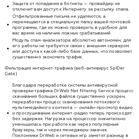
Защита от попадания в ботнеты — провайдер не
отключит вам доступ к Интернету за рассылку спама.
Отфильтрованные письма не удаляются, а
перемещаются в специальную папку вашей почтовой
программы, где их можно проверить в удобное для
вас время на наличие ложных срабатываний.
Модуль спам-анализатора абсолютно автономен; для
его работы не требуется связи с внешним сервером
или доступа к какой-либо базе данных, что позволяет
существенно экономить трафик.
Фильтрация интернет-трафика (веб-антивирус SpIDer
Gate)
Благодаря переработке системы антивирусной
проверки трафика Dr.Web Net filtering Service процесс
скачивания больших файлов существенно ускорен;
переработан процесс сканирования потокового
мультимедийного контента — онлайн-просмотр видео
и прослушивание интернет-радио теперь происходят
без задержек. Нагрузка на процессор значительно
уменьшилась при работе как через популярные
браузеры, так и через менеджеры закачек.
Поклонники Dr.Web и сетевых игр заметят разницу в