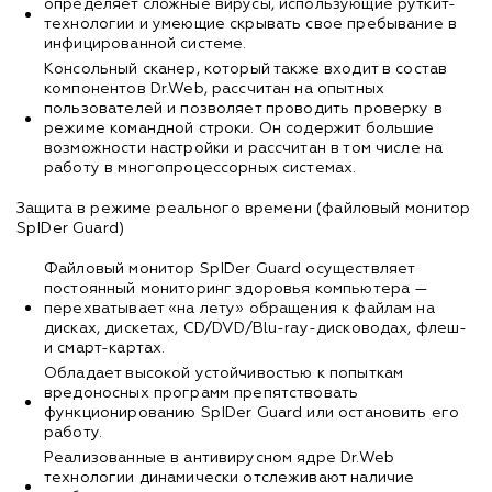
определяет сложные вирусы, использующие руткит-
технологии и умеющие скрывать свое пребывание в
инфицированной системе.
Консольный сканер, который также входит в состав
компонентов Dr.Web, рассчитан на опытных
пользователей и позволяет проводить проверку в
режиме командной строки. Он содержит большие
возможности настройки и рассчитан в том числе на
работу в многопроцессорных системах.
Защита в режиме реального времени (файловый монитор
SpIDer Guard)
Файловый монитор SpIDer Guard осуществляет
постоянный мониторинг здоровья компьютера —
перехватывает «на лету» обращения к файлам на
дисках, дискетах, CD/DVD/Blu-ray-дисководах, флеш-
и смарт-картах.
Обладает высокой устойчивостью к попыткам
вредоносных программ препятствовать
функционированию SpIDer Guard или остановить его
работу.
Реализованные в антивирусном ядре Dr.Web
технологии динамически отслеживают наличие