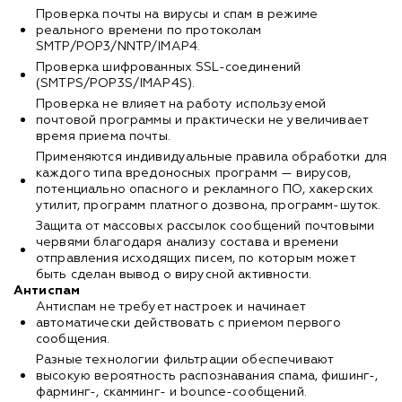
Проверка почты на вирусы и спам в режиме
реального времени по протоколам
SMTP/POP3/NNTP/IMAP4.
Проверка шифрованных SSL-соединений
(SMTPS/POP3S/IMAP4S).
Проверка не влияет на работу используемой
почтовой программы и практически не увеличивает
время приема почты.
Применяются индивидуальные правила обработки для
каждого типа вредоносных программ — вирусов,
потенциально опасного и рекламного ПО, хакерских
утилит, программ платного дозвона, программ-шуток.
Защита от массовых рассылок сообщений почтовыми
червями благодаря анализу состава и времени
отправления исходящих писем, по которым может
быть сделан вывод о вирусной активности.
Антиспам
Антиспам не требует настроек и начинает
автоматически действовать с приемом первого
сообщения.
Разные технологии фильтрации обеспечивают
высокую вероятность распознавания спама, фишинг-,
фарминг-, скамминг- и bounce-сообщений.