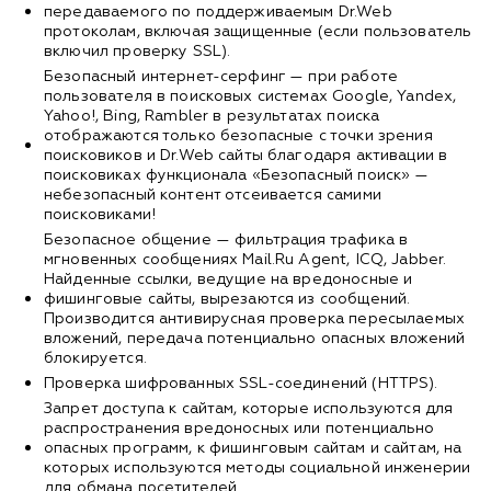
передаваемого по поддерживаемым Dr.Web
протоколам, включая защищенные (если пользователь
включил проверку SSL).
Безопасный интернет-серфинг — при работе
пользователя в поисковых системах Google, Yandex,
Yahoo!, Bing, Rambler в результатах поиска
отображаются только безопасные с точки зрения
поисковиков и Dr.Web сайты благодаря активации в
поисковиках функционала «Безопасный поиск» —
небезопасный контент отсеивается самими
поисковиками!
Безопасное общение — фильтрация трафика в
мгновенных сообщениях Mail.Ru Agent, ICQ, Jabber.
Найденные ссылки, ведущие на вредоносные и
фишинговые сайты, вырезаются из сообщений.
Производится антивирусная проверка пересылаемых
вложений, передача потенциально опасных вложений
блокируется.
Проверка шифрованных SSL-соединений (HTTPS).
Запрет доступа к сайтам, которые используются для
распространения вредоносных или потенциально
опасных программ, к фишинговым сайтам и сайтам, на
которых используются методы социальной инженерии
для обмана посетителей