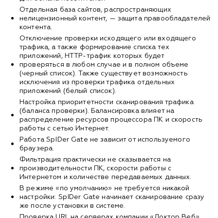
Отдельная база сайтов, распространяющих
нелицензионный контент, — защита правообладателей
контента.
Отключение проверки исходящего или входящего
трафика, а также формирование списка тех
приложений, HTTP-трафик которых будет
проверяться в любом случае и в полном объеме
(черный список). Также существует возможность
исключения из проверки трафика отдельных
приложений (белый список).
Настройка приоритетности сканирования трафика
(баланса проверки). Балансировка влияет на
распределение ресурсов процессора ПК и скорость
работы с сетью Интернет.
Работа SpIDer Gate не зависит от используемого
браузера.
Фильтрация практически не сказывается на
производительности ПК, скорости работы с
Интернетом и количестве передаваемых данных.
В режиме «по умолчанию» не требуется никакой
настройки: SpIDer Gate начинает сканирование сразу
же после установки в системе.
Проверка URL на серверах компании «Доктор Веб»