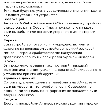
том числе разблокировать телефон, если вы забыли
пароль разблокировки.
Эти люди будут получать уведомления о смене сим-карты
на вашем утерянном устройстве.
Геолокация
Антивор Dr.Web сообщит вам GPS-координаты устройства
в виде ссылки на Google Maps и покажет его на карте —
если вы забыли где оставили устройство или потеряли
его.
Сирена
Если устройство потеряно или украдено, включите
удаленно на пропавшем устройстве громкий звуковой
сигнал — сирена сработает после наступления
тревожного события и блокировки экрана Антивором
Dr.Web.
Вы также можете задать текст, который нашедший
телефон или планшет увидит на экране заблокированного
устройства при его обнаружении.
Удаление данных
Сотрите удаленно данные в телефоне и на SD-карте —
если вы уверены, что телефон утерян безвозвратно —
ваша конфиденциальная информация не попадет в руки
злоумышленников.
Защита
Доступ к настройкам Антивора можно защитить паролем