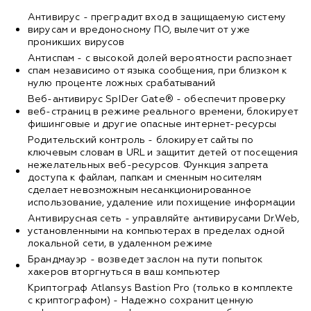
Антивирус - преградит вход в защищаемую систему
вирусам и вредоносному ПО, вылечит от уже
проникших вирусов
Антиспам - с высокой долей вероятности распознает
спам независимо от языка сообщения, при близком к
нулю проценте ложных срабатываний
Веб-антивирус SpIDer Gate® - обеспечит проверку
веб-страниц в режиме реального времени, блокирует
фишинговые и другие опасные интернет-ресурсы
Родительский контроль - блокирует сайты по
ключевым словам в URL и защитит детей от посещения
нежелательных веб-ресурсов. Функция запрета
доступа к файлам, папкам и сменным носителям
сделает невозможным несанкционированное
использование, удаление или похищение информации
Антивирусная сеть - управляйте антивирусами Dr.Web,
установленными на компьютерах в пределах одной
локальной сети, в удаленном режиме
Брандмауэр - возведет заслон на пути попыток
хакеров вторгнуться в ваш компьютер
Криптограф Atlansys Bastion Pro (только в комплекте
с криптографом) - Надежно сохранит ценную