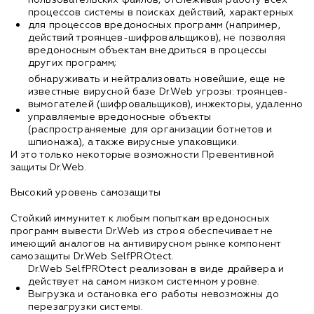
процессов системы в поисках действий, характерных
для процессов вредоносных программ (например,
действий троянцев-шифровальщиков), не позволяя
вредоносным объектам внедриться в процессы
других программ;
обнаруживать и нейтрализовать новейшие, еще не
известные вирусной базе Dr.Web угрозы: троянцев-
вымогателей (шифровальщиков), инжекторы, удаленно
управляемые вредоносные объекты
(распространяемые для организации ботнетов и
шпионажа), а также вирусные упаковщики.
И это только некоторые возможности Превентивной
защиты Dr.Web.
Высокий уровень самозащиты
Стойкий иммунитет к любым попыткам вредоносных
программ вывести Dr.Web из строя обеспечивает не
имеющий аналогов на антивирусном рынке компонент
самозащиты Dr.Web SelfPROtect.
Dr.Web SelfPROtect реализован в виде драйвера и
действует на самом низком системном уровне.
Выгрузка и остановка его работы невозможны до
перезагрузки системы.