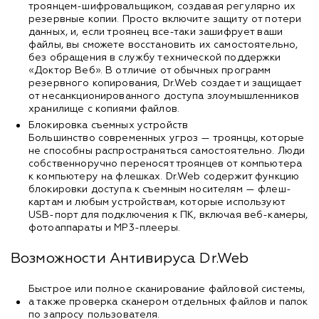
троянцем-шифровальщиком, создавая регулярно их
резервные копии. Просто включите защиту от потери
данных, и, если троянец все-таки зашифрует ваши
файлы, вы сможете восстановить их самостоятельно,
без обращения в службу технической поддержки
«Доктор Веб». В отличие от обычных программ
резервного копирования, Dr.Web создает и защищает
от несанкционированного доступа злоумышленников
хранилище с копиями файлов.
Блокировка съемных устройств
Большинство современных угроз — троянцы, которые
не способны распространяться самостоятельно. Люди
собственноручно переносят троянцев от компьютера
к компьютеру на флешках. Dr.Web содержит функцию
блокировки доступа к съемным носителям — флеш-
картам и любым устройствам, которые используют
USB-порт для подключения к ПК, включая веб-камеры,
фотоаппараты и MP3-плееры.
Возможности Антивируса Dr.Web
Быстрое или полное сканирование файловой системы,
а также проверка сканером отдельных файлов и папок
по запросу пользователя.