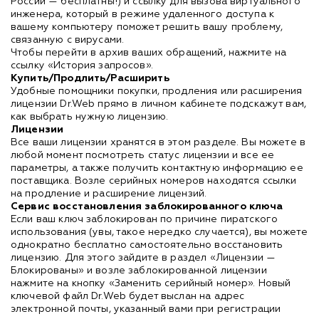
России — бесплатны!) и ссылку для вызова виртуального
инженера, который в режиме удаленного доступа к
вашему компьютеру поможет решить вашу проблему,
связанную с вирусами.
Чтобы перейти в архив ваших обращений, нажмите на
ссылку «История запросов».
Купить/Продлить/Расширить
Удобные помощники покупки, продления или расширения
лицензии Dr.Web прямо в личном кабинете подскажут вам,
как выбрать нужную лицензию.
Лицензии
Все ваши лицензии хранятся в этом разделе. Вы можете в
любой момент посмотреть статус лицензии и все ее
параметры, а также получить контактную информацию ее
поставщика. Возле серийных номеров находятся ссылки
на продление и расширение лицензий.
Сервис восстановления заблокированного ключа
Если ваш ключ заблокирован по причине пиратского
использования (увы, такое нередко случается), вы можете
однократно бесплатно самостоятельно восстановить
лицензию. Для этого зайдите в раздел «Лицензии —
Блокированы» и возле заблокированной лицензии
нажмите на кнопку «Заменить серийный номер». Новый
ключевой файл Dr.Web будет выслан на адрес
электронной почты, указанный вами при регистрации