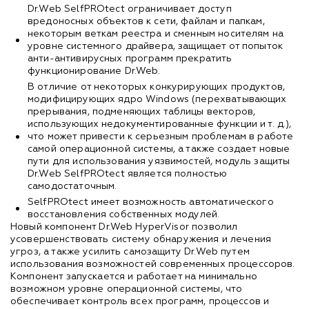
Dr.Web SelfPROtect ограничивает доступ
вредоносных объектов к сети, файлам и папкам,
некоторым веткам реестра и сменным носителям на
уровне системного драйвера, защищает от попыток
анти-антивирусных программ прекратить
функционирование Dr.Web.
В отличие от некоторых конкурирующих продуктов,
модифицирующих ядро Windows (перехватывающих
прерывания, подменяющих таблицы векторов,
использующих недокументированные функции и т. д.),
что может привести к серьезным проблемам в работе
самой операционной системы, а также создает новые
пути для использования уязвимостей, модуль защиты
Dr.Web SelfPROtect является полностью
самодостаточным.
SelfPROtect имеет возможность автоматического
восстановления собственных модулей.
Новый компонент Dr.Web HyperVisor позволил
усовершенствовать систему обнаружения и лечения
угроз, а также усилить самозащиту Dr.Web путем
использования возможностей современных процессоров.
Компонент запускается и работает на минимально
возможном уровне операционной системы, что
обеспечивает контроль всех программ, процессов и