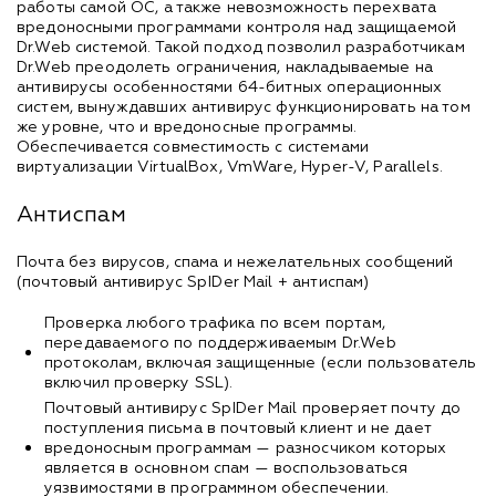
работы самой ОС, а также невозможность перехвата
вредоносными программами контроля над защищаемой
Dr.Web системой. Такой подход позволил разработчикам
Dr.Web преодолеть ограничения, накладываемые на
антивирусы особенностями 64-битных операционных
систем, вынуждавших антивирус функционировать на том
же уровне, что и вредоносные программы.
Обеспечивается совместимость с системами
виртуализации VirtualBox, VmWare, Hyper-V, Parallels.
Антиспам
Почта без вирусов, спама и нежелательных сообщений
(почтовый антивирус SpIDеr Mail + антиспам)
Проверка любого трафика по всем портам,
передаваемого по поддерживаемым Dr.Web
протоколам, включая защищенные (если пользователь
включил проверку SSL).
Почтовый антивирус SpIDer Mail проверяет почту до
поступления письма в почтовый клиент и не дает
вредоносным программам — разносчиком которых
является в основном спам — воспользоваться
уязвимостями в программном обеспечении.