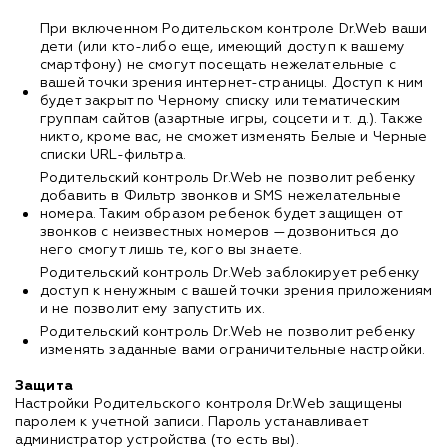
При включенном Родительском контроле Dr.Web ваши
дети (или кто-либо еще, имеющий доступ к вашему
смартфону) не смогут посещать нежелательные с
вашей точки зрения интернет-страницы. Доступ к ним
будет закрыт по Черному списку или тематическим
группам сайтов (азартные игры, соцсети и т. д.). Также
никто, кроме вас, не сможет изменять Белые и Черные
списки URL-фильтра.
Родительский контроль Dr.Web не позволит ребенку
добавить в Фильтр звонков и SMS нежелательные
номера. Таким образом ребенок будет защищен от
звонков с неизвестных номеров —дозвониться до
него смогут лишь те, кого вы знаете.
Родительский контроль Dr.Web заблокирует ребенку
доступ к ненужным с вашей точки зрения приложениям
и не позволит ему запустить их.
Родительский контроль Dr.Web не позволит ребенку
изменять заданные вами ограничительные настройки.
Защита
Настройки Родительского контроля Dr.Web защищены
паролем к учетной записи. Пароль устанавливает
администратор устройства (то есть вы).