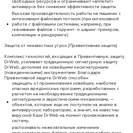
свободных ресурсов и ограничивают «аппетит»
антивируса без снижения эффективности защиты.
Высокая производительность работы на машинах с
интенсивным файловым потоком (при интенсивной
работе с файловыми системами, например, при
скачивании файлов с торрент- и шаринг-трекеров,
компиляции и рендеринге).
Защита от неизвестных угроз (Превентивная защита)
Комплекс технологий, входящих в Превентивную защиту
Dr.Web, усиливает традиционную сигнатурную защиту
Dr.Web, дополняя ее новейшими несигнатурными
(поведенческими) инструментами. Благодаря
Превентивной защите Dr.Web способен:
защищать от проникновения новейших, наиболее
опасных вредоносных программ, разработанных с
расчетом на необнаружение традиционными
сигнатурными и эвристическими механизмами, —
объектов, которые еще не поступили на анализ в
антивирусную лабораторию, а значит, не известны
вирусной базе Dr.Web на момент проникновения в
систему;
распознавать нежелательные изменения
пользовательских файлов, отслеживая работу всех