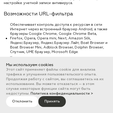
настройке учетной записи антивируса.
Возможности URL-фильтра
Обеспечивает контроль доступа к ресурсам в сети
Интернет через встроенный браузер Android, а также
браузеры Google Chrome, Google Chrome Beta,
Firefox, Opera, Opera mini, Next, Amazon Silk,
Яндекс.Браузер, Яндекс.Браузер Лайт, Boat Browser и
Boat Browser Mini, Adblock Browser, Dolphin Browser,
Спутник, UME браузер, Microsoft Edge.
Контролирует доступ к нежелательным и опасным
сайтам по нескольким группам
Мы используем cookies
Белые и Черные списки ресурсов, доступ к которым
Этот сайт применяет файлы cookie для анализа
разрешается или блокируется вне зависимости от
трафика и улучшения пользовательского опыта.
остальных настроек URL-фильтра
Продолжая работу с сайтом, вы соглашаетесь на их
Он особенно полезен, если устройством пользуется
использование. Вы можете отказаться — в этом
ребенок, который пока еще не осознает опасности
случае некоторые функции сайта могут быть
посещения тех или иных ресурсов.
недоступны.
Политика конфиденциальности >
Доступ к настройкам URL-фильтра можно защитить
паролем от несанкционированных изменений. Пароль
Отклонить
Принять
устанавливает администратор устройства при настройке
учетной записи антивируса.