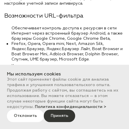
настройке учетной записи антивируса.
Возможности URL-фильтра
Обеспечивает контроль доступа к ресурсам в сети
Интернет через встроенный браузер Android, а также
браузеры Google Chrome, Google Chrome Beta,
Firefox, Opera, Opera mini, Next, Amazon Silk,
Яндекс.Браузер, Яндекс.Браузер Лайт, Boat Browser и
Boat Browser Mini, Adblock Browser, Dolphin Browser,
Спутник, UME браузер, Microsoft Edge.
Контролирует доступ к нежелательным и опасным
сайтам по нескольким группам
Мы используем cookies
Белые и Черные списки ресурсов, доступ к которым
Этот сайт применяет файлы cookie для анализа
разрешается или блокируется вне зависимости от
трафика и улучшения пользовательского опыта.
остальных настроек URL-фильтра
Продолжая работу с сайтом, вы соглашаетесь на их
Он особенно полезен, если устройством пользуется
использование. Вы можете отказаться — в этом
ребенок, который пока еще не осознает опасности
случае некоторые функции сайта могут быть
посещения тех или иных ресурсов.
недоступны.
Политика конфиденциальности >
Доступ к настройкам URL-фильтра можно защитить
паролем от несанкционированных изменений. Пароль
Отклонить
Принять
устанавливает администратор устройства при настройке
учетной записи антивируса.