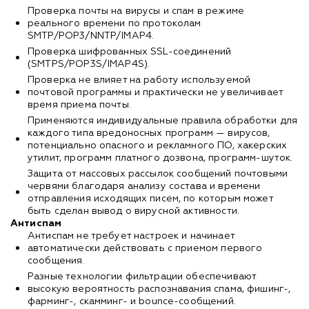
Проверка почты на вирусы и спам в режиме
реального времени по протоколам
SMTP/POP3/NNTP/IMAP4.
Проверка шифрованных SSL-соединений
(SMTPS/POP3S/IMAP4S).
Проверка не влияет на работу используемой
почтовой программы и практически не увеличивает
время приема почты.
Применяются индивидуальные правила обработки для
каждого типа вредоносных программ — вирусов,
потенциально опасного и рекламного ПО, хакерских
утилит, программ платного дозвона, программ-шуток.
Защита от массовых рассылок сообщений почтовыми
червями благодаря анализу состава и времени
отправления исходящих писем, по которым может
быть сделан вывод о вирусной активности.
Антиспам
Антиспам не требует настроек и начинает
автоматически действовать с приемом первого
сообщения.
Разные технологии фильтрации обеспечивают
высокую вероятность распознавания спама, фишинг-,
фарминг-, скамминг- и bounce-сообщений.