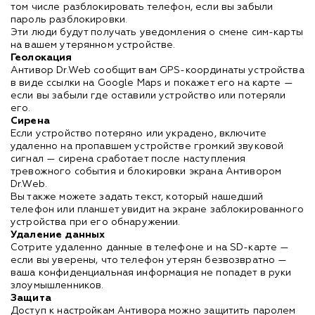
том числе разблокировать телефон, если вы забыли
пароль разблокировки.
Эти люди будут получать уведомления о смене сим-карты
на вашем утерянном устройстве.
Геолокация
Антивор Dr.Web сообщит вам GPS-координаты устройства
в виде ссылки на Google Maps и покажет его на карте —
если вы забыли где оставили устройство или потеряли
его.
Сирена
Если устройство потеряно или украдено, включите
удаленно на пропавшем устройстве громкий звуковой
сигнал — сирена сработает после наступления
тревожного события и блокировки экрана Антивором
Dr.Web.
Вы также можете задать текст, который нашедший
телефон или планшет увидит на экране заблокированного
устройства при его обнаружении.
Удаление данных
Сотрите удаленно данные в телефоне и на SD-карте —
если вы уверены, что телефон утерян безвозвратно —
ваша конфиденциальная информация не попадет в руки
злоумышленников.
Защита
Доступ к настройкам Антивора можно защитить паролем