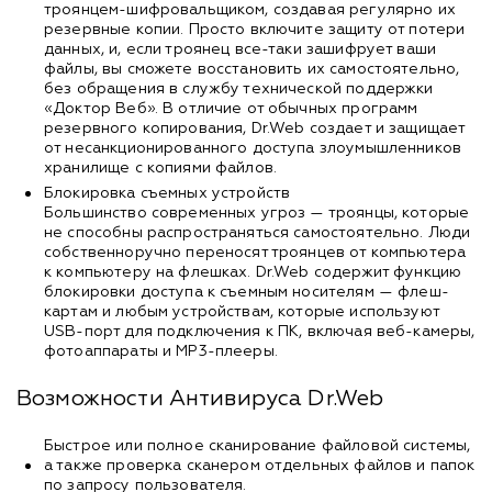
троянцем-шифровальщиком, создавая регулярно их
резервные копии. Просто включите защиту от потери
данных, и, если троянец все-таки зашифрует ваши
файлы, вы сможете восстановить их самостоятельно,
без обращения в службу технической поддержки
«Доктор Веб». В отличие от обычных программ
резервного копирования, Dr.Web создает и защищает
от несанкционированного доступа злоумышленников
хранилище с копиями файлов.
Блокировка съемных устройств
Большинство современных угроз — троянцы, которые
не способны распространяться самостоятельно. Люди
собственноручно переносят троянцев от компьютера
к компьютеру на флешках. Dr.Web содержит функцию
блокировки доступа к съемным носителям — флеш-
картам и любым устройствам, которые используют
USB-порт для подключения к ПК, включая веб-камеры,
фотоаппараты и MP3-плееры.
Возможности Антивируса Dr.Web
Быстрое или полное сканирование файловой системы,
а также проверка сканером отдельных файлов и папок
по запросу пользователя.