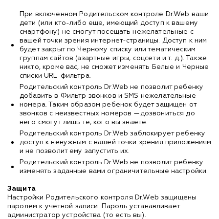
При включенном Родительском контроле Dr.Web ваши
дети (или кто-либо еще, имеющий доступ к вашему
смартфону) не смогут посещать нежелательные с
вашей точки зрения интернет-страницы. Доступ к ним
будет закрыт по Черному списку или тематическим
группам сайтов (азартные игры, соцсети и т. д.). Также
никто, кроме вас, не сможет изменять Белые и Черные
списки URL-фильтра.
Родительский контроль Dr.Web не позволит ребенку
добавить в Фильтр звонков и SMS нежелательные
номера. Таким образом ребенок будет защищен от
звонков с неизвестных номеров —дозвониться до
него смогут лишь те, кого вы знаете.
Родительский контроль Dr.Web заблокирует ребенку
доступ к ненужным с вашей точки зрения приложениям
и не позволит ему запустить их.
Родительский контроль Dr.Web не позволит ребенку
изменять заданные вами ограничительные настройки.
Защита
Настройки Родительского контроля Dr.Web защищены
паролем к учетной записи. Пароль устанавливает
администратор устройства (то есть вы).