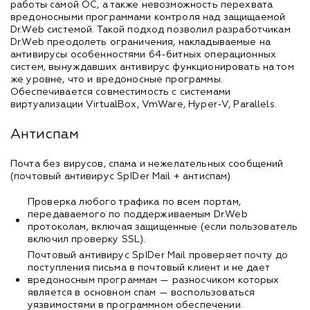
работы самой ОС, а также невозможность перехвата
вредоносными программами контроля над защищаемой
Dr.Web системой. Такой подход позволил разработчикам
Dr.Web преодолеть ограничения, накладываемые на
антивирусы особенностями 64-битных операционных
систем, вынуждавших антивирус функционировать на том
же уровне, что и вредоносные программы.
Обеспечивается совместимость с системами
виртуализации VirtualBox, VmWare, Hyper-V, Parallels.
Антиспам
Почта без вирусов, спама и нежелательных сообщений
(почтовый антивирус SpIDеr Mail + антиспам)
Проверка любого трафика по всем портам,
передаваемого по поддерживаемым Dr.Web
протоколам, включая защищенные (если пользователь
включил проверку SSL).
Почтовый антивирус SpIDer Mail проверяет почту до
поступления письма в почтовый клиент и не дает
вредоносным программам — разносчиком которых
является в основном спам — воспользоваться
уязвимостями в программном обеспечении.