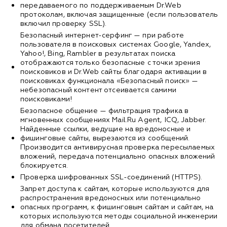
передаваемого по поддерживаемым Dr.Web
протоколам, включая защищенные (если пользователь
включил проверку SSL).
Безопасный интернет-серфинг — при работе
пользователя в поисковых системах Google, Yandex,
Yahoo!, Bing, Rambler в результатах поиска
отображаются только безопасные с точки зрения
поисковиков и Dr.Web сайты благодаря активации в
поисковиках функционала «Безопасный поиск» —
небезопасный контент отсеивается самими
поисковиками!
Безопасное общение — фильтрация трафика в
мгновенных сообщениях Mail.Ru Agent, ICQ, Jabber.
Найденные ссылки, ведущие на вредоносные и
фишинговые сайты, вырезаются из сообщений.
Производится антивирусная проверка пересылаемых
вложений, передача потенциально опасных вложений
блокируется.
Проверка шифрованных SSL-соединений (HTTPS).
Запрет доступа к сайтам, которые используются для
распространения вредоносных или потенциально
опасных программ, к фишинговым сайтам и сайтам, на
которых используются методы социальной инженерии
для обмана посетителей