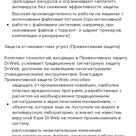
свободных ресурсов и ограничивают «аппетит»
антивируса без снижения эффективности защиты.
Высокая производительность работы на машинах с
интенсивным файловым потоком (при интенсивной
работе с файловыми системами, например, при
скачивании файлов с торрент- и шаринг-трекеров,
компиляции и рендеринге).
Защита от неизвестных угроз (Превентивная защита)
Комплекс технологий, входящих в Превентивную защиту
Dr.Web, усиливает традиционную сигнатурную защиту
Dr.Web, дополняя ее новейшими несигнатурными
(поведенческими) инструментами. Благодаря
Превентивной защите Dr.Web способен:
защищать от проникновения новейших, наиболее
опасных вредоносных программ, разработанных с
расчетом на необнаружение традиционными
сигнатурными и эвристическими механизмами, —
объектов, которые еще не поступили на анализ в
антивирусную лабораторию, а значит, не известны
вирусной базе Dr.Web на момент проникновения в
систему;
распознавать нежелательные изменения
пользовательских файлов, отслеживая работу всех