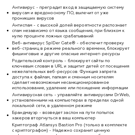
Антивирус - преградит вход в защищаемую систему
вирусам и вредоносному ПО, вылечит от уже
проникших вирусов
Антиспам - с высокой долей вероятности распознает
спам независимо от языка сообщения, при близком к
нулю проценте ложных срабатываний
Веб-антивирус SpIDer Gate® - обеспечит проверку
веб-страниц в режиме реального времени, блокирует
фишинговые и другие опасные интернет-ресурсы
Родительский контроль - блокирует сайты по
ключевым словам в URL и защитит детей от посещения
нежелательных веб-ресурсов. Функция запрета
доступа к файлам, папкам и сменным носителям
сделает невозможным несанкционированное
использование, удаление или похищение информации
Антивирусная сеть - управляйте антивирусами Dr.Web,
установленными на компьютерах в пределах одной
локальной сети, в удаленном режиме
Брандмауэр - возведет заслон на пути попыток
хакеров вторгнуться в ваш компьютер
Криптограф Atlansys Bastion Pro (только в комплекте
с криптографом) - Надежно сохранит ценную