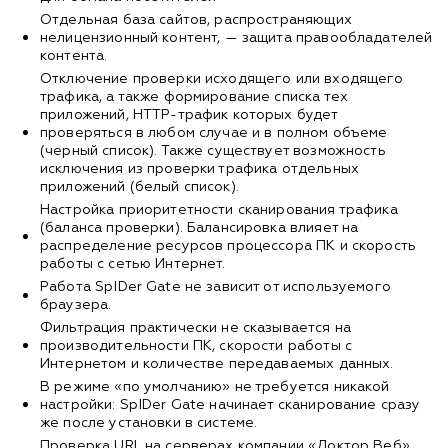
Отдельная база сайтов, распространяющих
нелицензионный контент, — защита правообладателей
контента.
Отключение проверки исходящего или входящего
трафика, а также формирование списка тех
приложений, HTTP-трафик которых будет
проверяться в любом случае и в полном объеме
(черный список). Также существует возможность
исключения из проверки трафика отдельных
приложений (белый список).
Настройка приоритетности сканирования трафика
(баланса проверки). Балансировка влияет на
распределение ресурсов процессора ПК и скорость
работы с сетью Интернет.
Работа SpIDer Gate не зависит от используемого
браузера.
Фильтрация практически не сказывается на
производительности ПК, скорости работы с
Интернетом и количестве передаваемых данных.
В режиме «по умолчанию» не требуется никакой
настройки: SpIDer Gate начинает сканирование сразу
же после установки в системе.
Проверка URL на серверах компании «Доктор Веб»