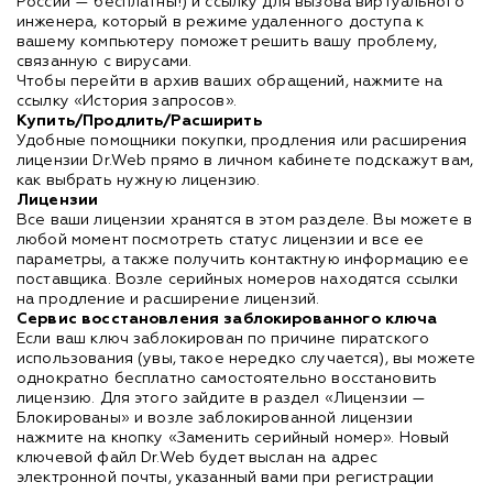
России — бесплатны!) и ссылку для вызова виртуального
инженера, который в режиме удаленного доступа к
вашему компьютеру поможет решить вашу проблему,
связанную с вирусами.
Чтобы перейти в архив ваших обращений, нажмите на
ссылку «История запросов».
Купить/Продлить/Расширить
Удобные помощники покупки, продления или расширения
лицензии Dr.Web прямо в личном кабинете подскажут вам,
как выбрать нужную лицензию.
Лицензии
Все ваши лицензии хранятся в этом разделе. Вы можете в
любой момент посмотреть статус лицензии и все ее
параметры, а также получить контактную информацию ее
поставщика. Возле серийных номеров находятся ссылки
на продление и расширение лицензий.
Сервис восстановления заблокированного ключа
Если ваш ключ заблокирован по причине пиратского
использования (увы, такое нередко случается), вы можете
однократно бесплатно самостоятельно восстановить
лицензию. Для этого зайдите в раздел «Лицензии —
Блокированы» и возле заблокированной лицензии
нажмите на кнопку «Заменить серийный номер». Новый
ключевой файл Dr.Web будет выслан на адрес
электронной почты, указанный вами при регистрации