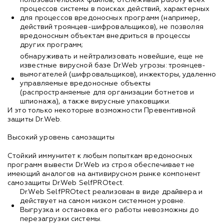
процессов системы в поисках действий, характерных
для процессов вредоносных программ (например,
действий троянцев-шифровальщиков), не позволяя
вредоносным объектам внедриться в процессы
других программ;
обнаруживать и нейтрализовать новейшие, еще не
известные вирусной базе Dr.Web угрозы: троянцев-
вымогателей (шифровальщиков), инжекторы, удаленно
управляемые вредоносные объекты
(распространяемые для организации ботнетов и
шпионажа), а также вирусные упаковщики.
И это только некоторые возможности Превентивной
защиты Dr.Web.
Высокий уровень самозащиты
Стойкий иммунитет к любым попыткам вредоносных
программ вывести Dr.Web из строя обеспечивает не
имеющий аналогов на антивирусном рынке компонент
самозащиты Dr.Web SelfPROtect.
Dr.Web SelfPROtect реализован в виде драйвера и
действует на самом низком системном уровне.
Выгрузка и остановка его работы невозможны до
перезагрузки системы.