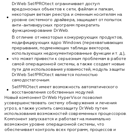
Dr.Web SelfPROtect ограничивает доступ
вредоносных объектов к сети, файлам и папкам,
некоторым веткам реестра и сменным носителям на
уровне системного драйвера, защищает от попыток
анти-антивирусных программ прекратить
функционирование Dr.Web.
В отличие от некоторых конкурирующих продуктов,
модифицирующих ядро Windows (перехватывающих
прерывания, подменяющих таблицы векторов,
использующих недокументированные функции и т. д.),
что может привести к серьезным проблемам в работе
самой операционной системы, а также создает новые
пути для использования уязвимостей, модуль защиты
Dr.Web SelfPROtect является полностью
самодостаточным.
SelfPROtect имеет возможность автоматического
восстановления собственных модулей.
Новый компонент Dr.Web HyperVisor позволил
усовершенствовать систему обнаружения и лечения
угроз, а также усилить самозащиту Dr.Web путем
использования возможностей современных процессоров.
Компонент запускается и работает на минимально
возможном уровне операционной системы, что
обеспечивает контроль всех программ, процессов и