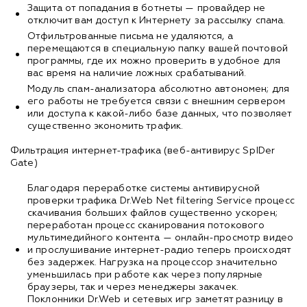
Защита от попадания в ботнеты — провайдер не
отключит вам доступ к Интернету за рассылку спама.
Отфильтрованные письма не удаляются, а
перемещаются в специальную папку вашей почтовой
программы, где их можно проверить в удобное для
вас время на наличие ложных срабатываний.
Модуль спам-анализатора абсолютно автономен; для
его работы не требуется связи с внешним сервером
или доступа к какой-либо базе данных, что позволяет
существенно экономить трафик.
Фильтрация интернет-трафика (веб-антивирус SpIDer
Gate)
Благодаря переработке системы антивирусной
проверки трафика Dr.Web Net filtering Service процесс
скачивания больших файлов существенно ускорен;
переработан процесс сканирования потокового
мультимедийного контента — онлайн-просмотр видео
и прослушивание интернет-радио теперь происходят
без задержек. Нагрузка на процессор значительно
уменьшилась при работе как через популярные
браузеры, так и через менеджеры закачек.
Поклонники Dr.Web и сетевых игр заметят разницу в