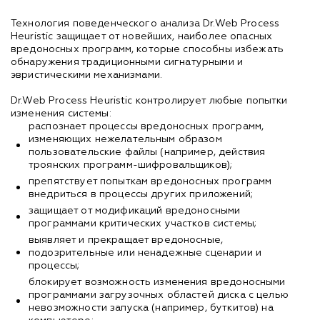
Технология поведенческого анализа Dr.Web Process
Heuristic защищает от новейших, наиболее опасных
вредоносных программ, которые способны избежать
обнаружения традиционными сигнатурными и
эвристическими механизмами.
Dr.Web Process Heuristic контролирует любые попытки
изменения системы:
распознает процессы вредоносных программ,
изменяющих нежелательным образом
пользовательские файлы (например, действия
троянских программ-шифровальщиков);
препятствует попыткам вредоносных программ
внедриться в процессы других приложений;
защищает от модификаций вредоносными
программами критических участков системы;
выявляет и прекращает вредоносные,
подозрительные или ненадежные сценарии и
процессы;
блокирует возможность изменения вредоносными
программами загрузочных областей диска с целью
невозможности запуска (например, буткитов) на