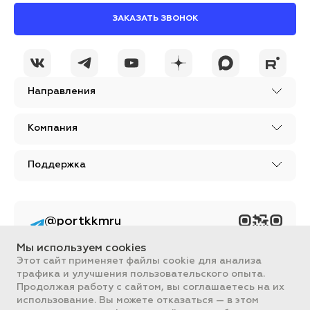
ЗАКАЗАТЬ ЗВОНОК
Направления
Компания
Поддержка
@portkkmru
Новости, лайфхаки и
познавательный
Мы используем cookies
контент PORT - бизнес
портал
Этот сайт применяет файлы cookie для анализа
трафика и улучшения пользовательского опыта.
Вся информация, размещенная на сайте, носит ознакомительный
Продолжая работу с сайтом, вы соглашаетесь на их
характер и не является публичной офертой, определяемой
использование. Вы можете отказаться — в этом
положениями Статьи 437 ГК РФ.