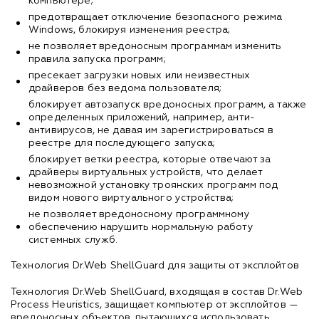
компьютере;
предотвращает отключение безопасного режима
Windows, блокируя изменения реестра;
не позволяет вредоносным программам изменить
правила запуска программ;
пресекает загрузки новых или неизвестных
драйверов без ведома пользователя;
блокирует автозапуск вредоносных программ, а также
определенных приложений, например, анти-
антивирусов, не давая им зарегистрироваться в
реестре для последующего запуска;
блокирует ветки реестра, которые отвечают за
драйверы виртуальных устройств, что делает
невозможной установку троянских программ под
видом нового виртуального устройства;
не позволяет вредоносному программному
обеспечению нарушить нормальную работу
системных служб.
Технология Dr.Web ShellGuard для защиты от эксплойтов
Технология Dr.Web ShellGuard, входящая в состав Dr.Web
Process Heuristics, защищает компьютер от эксплойтов —
вредоносных объектов, пытающихся использовать