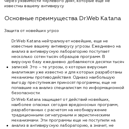
через уязвимости «нулевого дня», которые еще не
известны вашему антивирусу
Основные преимущества Dr.Web Katana
Защита от новейших угроз
Dr.Web Katana нейтрализует новейшие, еще не
известные вашему антивирусу угрозы. Ежедневно на
анализ в антивирусную лабораторию поступает
несколько сотен тысяч образцов программ. В
вирусную базу ежедневно добавляются десятки тысяч
записей. Это – те угрозы, о которых вирусным
аналитикам уже известно и для которых разработаны
механизмы противодействия. Однако наибольшую
выгоду преступникам приносят программы, еще не
попавшие на анализ специалистам по информационной
безопасности.
Dr.Web Katana защищает от действий новейших,
наиболее опасных сегодня вредоносных программ,
разработанных с расчетом на необнаружение
традиционными сигнатурными и эвристическими
механизмами. Эти программы еще не поступили на
анализ в антивирусную лабораторию, а значит, не