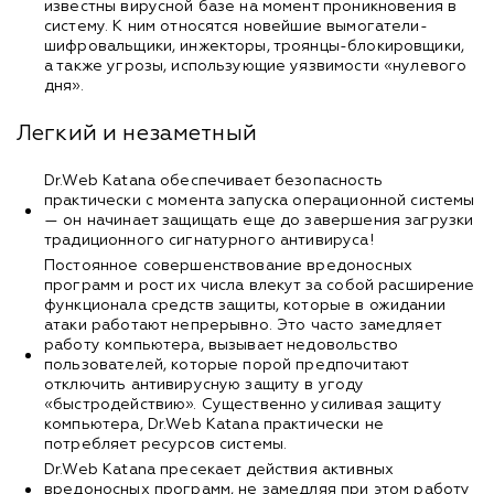
известны вирусной базе на момент проникновения в
систему. К ним относятся новейшие вымогатели-
шифровальщики, инжекторы, троянцы-блокировщики,
а также угрозы, использующие уязвимости «нулевого
дня».
Легкий и незаметный
Dr.Web Katana обеспечивает безопасность
практически с момента запуска операционной системы
— он начинает защищать еще до завершения загрузки
традиционного сигнатурного антивируса!
Постоянное совершенствование вредоносных
программ и рост их числа влекут за собой расширение
функционала средств защиты, которые в ожидании
атаки работают непрерывно. Это часто замедляет
работу компьютера, вызывает недовольство
пользователей, которые порой предпочитают
отключить антивирусную защиту в угоду
«быстродействию». Существенно усиливая защиту
компьютера, Dr.Web Katana практически не
потребляет ресурсов системы.
Dr.Web Katana пресекает действия активных
вредоносных программ, не замедляя при этом работу