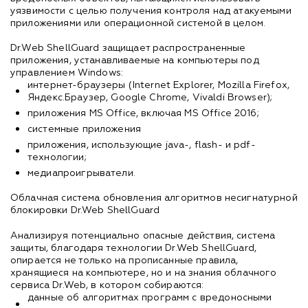
уязвимости с целью получения контроля над атакуемыми
приложениями или операционной системой в целом.
Dr.Web ShellGuard защищает распространенные
приложения, устанавливаемые на компьютеры под
управлением Windows:
интернет-браузеры (Internet Explorer, Mozilla Firefox,
Яндекс.Браузер, Google Chrome, Vivaldi Browser);
приложения MS Office, включая MS Office 2016;
системные приложения
приложения, использующие java-, flash- и pdf-
технологии;
медиапроигрыватели.
Облачная система обновления алгоритмов несигнатурной
блокировки Dr.Web ShellGuard
Анализируя потенциально опасные действия, система
защиты, благодаря технологии Dr.Web ShellGuard,
опирается не только на прописанные правила,
хранящиеся на компьютере, но и на знания облачного
сервиса Dr.Web, в котором собираются:
данные об алгоритмах программ с вредоносными