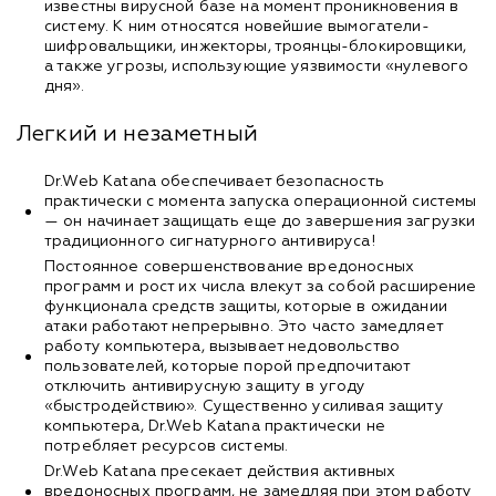
известны вирусной базе на момент проникновения в
систему. К ним относятся новейшие вымогатели-
шифровальщики, инжекторы, троянцы-блокировщики,
а также угрозы, использующие уязвимости «нулевого
дня».
Легкий и незаметный
Dr.Web Katana обеспечивает безопасность
практически с момента запуска операционной системы
— он начинает защищать еще до завершения загрузки
традиционного сигнатурного антивируса!
Постоянное совершенствование вредоносных
программ и рост их числа влекут за собой расширение
функционала средств защиты, которые в ожидании
атаки работают непрерывно. Это часто замедляет
работу компьютера, вызывает недовольство
пользователей, которые порой предпочитают
отключить антивирусную защиту в угоду
«быстродействию». Существенно усиливая защиту
компьютера, Dr.Web Katana практически не
потребляет ресурсов системы.
Dr.Web Katana пресекает действия активных
вредоносных программ, не замедляя при этом работу