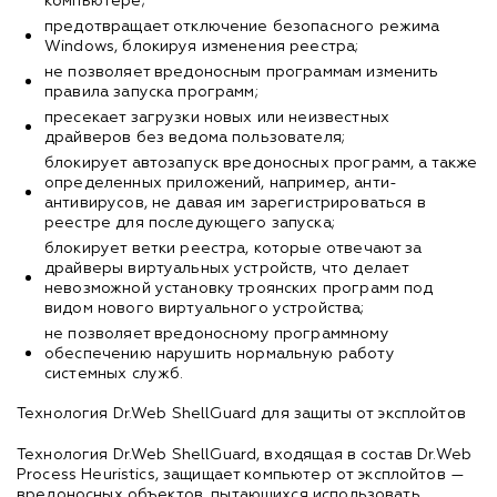
компьютере;
предотвращает отключение безопасного режима
Windows, блокируя изменения реестра;
не позволяет вредоносным программам изменить
правила запуска программ;
пресекает загрузки новых или неизвестных
драйверов без ведома пользователя;
блокирует автозапуск вредоносных программ, а также
определенных приложений, например, анти-
антивирусов, не давая им зарегистрироваться в
реестре для последующего запуска;
блокирует ветки реестра, которые отвечают за
драйверы виртуальных устройств, что делает
невозможной установку троянских программ под
видом нового виртуального устройства;
не позволяет вредоносному программному
обеспечению нарушить нормальную работу
системных служб.
Технология Dr.Web ShellGuard для защиты от эксплойтов
Технология Dr.Web ShellGuard, входящая в состав Dr.Web
Process Heuristics, защищает компьютер от эксплойтов —
вредоносных объектов, пытающихся использовать