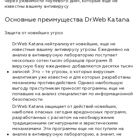
через уязвимости «нулевого дня», которые еще не
известны вашему антивирусу
Основные преимущества Dr.Web Katana
Защита от новейших угроз
Dr.Web Katana нейтрализует новейшие, еще не
известные вашему антивирусу угрозы. Ежедневно на
анализ в антивирусную лабораторию поступает
несколько сотен тысяч образцов программ. В
вирусную базу ежедневно добавляются десятки тысяч
записей. Это – те угрозы, о которых вирусным
аналитикам уже известно и для которых разработаны
механизмы противодействия. Однако наибольшую
выгоду преступникам приносят программы, еще не
попавшие на анализ специалистам по информационной
безопасности.
Dr.Web Katana защищает от действий новейших,
наиболее опасных сегодня вредоносных программ,
разработанных с расчетом на необнаружение
традиционными сигнатурными и эвристическими
механизмами. Эти программы еще не поступили на
анализ в антивирусную лабораторию, а значит, не