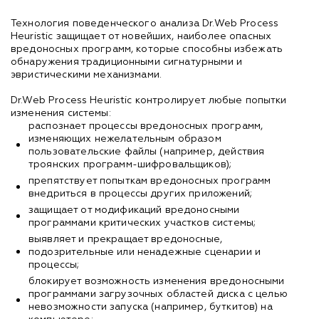
Технология поведенческого анализа Dr.Web Process
Heuristic защищает от новейших, наиболее опасных
вредоносных программ, которые способны избежать
обнаружения традиционными сигнатурными и
эвристическими механизмами.
Dr.Web Process Heuristic контролирует любые попытки
изменения системы:
распознает процессы вредоносных программ,
изменяющих нежелательным образом
пользовательские файлы (например, действия
троянских программ-шифровальщиков);
препятствует попыткам вредоносных программ
внедриться в процессы других приложений;
защищает от модификаций вредоносными
программами критических участков системы;
выявляет и прекращает вредоносные,
подозрительные или ненадежные сценарии и
процессы;
блокирует возможность изменения вредоносными
программами загрузочных областей диска с целью
невозможности запуска (например, буткитов) на