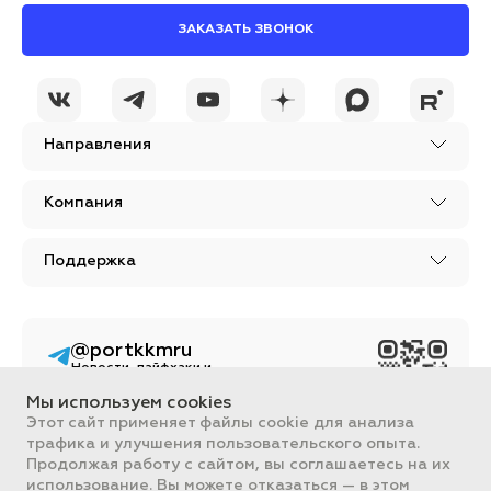
ЗАКАЗАТЬ ЗВОНОК
Направления
Компания
Поддержка
@portkkmru
Новости, лайфхаки и
познавательный
контент PORT - бизнес
Мы используем cookies
портал
Этот сайт применяет файлы cookie для анализа
трафика и улучшения пользовательского опыта.
Вся информация, размещенная на сайте, носит ознакомительный
Продолжая работу с сайтом, вы соглашаетесь на их
характер и не является публичной офертой, определяемой
положениями Статьи 437 ГК РФ.
использование. Вы можете отказаться — в этом