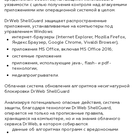
уязвимости с целью получения контроля над атакуемыми
приложениями или операционной системой в целом.
Dr.Web ShellGuard защищает распространенные
приложения, устанавливаемые на компьютеры под
управлением Windows:
интернет-браузеры (Internet Explorer, Mozilla Firefox,
Яндекс.Браузер, Google Chrome, Vivaldi Browser);
приложения MS Office, включая MS Office 2016;
системные приложения
приложения, использующие java-, flash- и pdf-
технологии;
медиапроигрыватели.
Облачная система обновления алгоритмов несигнатурной
блокировки Dr.Web ShellGuard
Анализируя потенциально опасные действия, система
защиты, благодаря технологии Dr.Web ShellGuard,
опирается не только на прописанные правила,
хранящиеся на компьютере, но и на знания облачного
сервиса Dr.Web, в котором собираются:
данные об алгоритмах программ с вредоносными