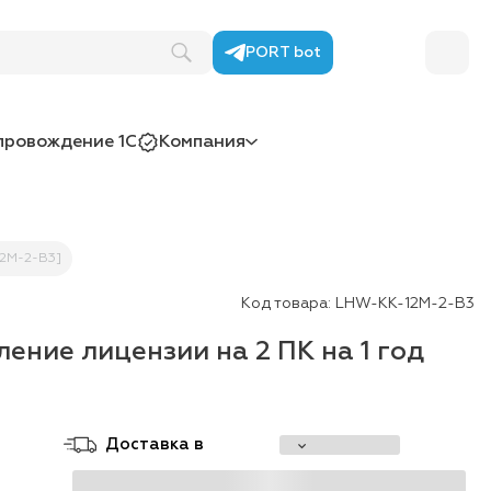
й
PORT bot
провождение 1С
Компания
12M-2-B3]
Код товара:
LHW-KK-12M-2-B3
ение лицензии на 2 ПК на 1 год
Доставка в