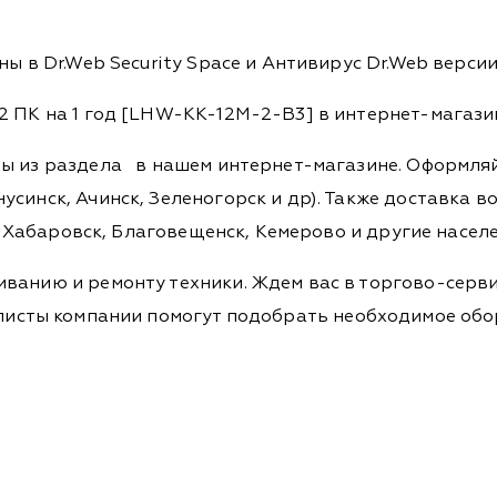
ы в Dr.Web Security Space и Антивирус Dr.Web версии 
2 ПК на 1 год [LHW-KK-12M-2-B3] в интернет-магази
ры из раздела
в нашем интернет-магазине. Оформляйт
синск, Ачинск, Зеленогорск и др). Также доставка во
а, Хабаровск, Благовещенск, Кемерово и другие насел
ванию и ремонту техники. Ждем вас в торгово-серви
Специалисты компании помогут подобрать необходимое о