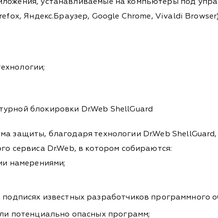
иложения, устанавливаемые на компьютеры под упр
refox, Яндекс.Браузер, Google Chrome, Vivaldi Browser)
технологии;
турной блокировки Dr.Web ShellGuard
ма защиты, благодаря технологии Dr.Web ShellGuard,
го сервиса Dr.Web, в котором собираются:
ми намерениями;
подписях известных разработчиков программного о
ли потенциально опасных программ;