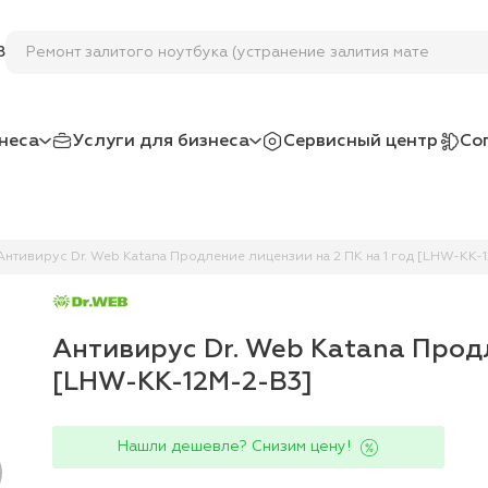
Ремонт залитого ноутбука (устранение залития материнско
8
неса
Услуги для бизнеса
Сервисный центр
Со
Антивирус Dr. Web Katana Продление лицензии на 2 ПК на 1 год [LHW-KK-
Антивирус Dr. Web Katana Продл
[LHW-KK-12M-2-B3]
Нашли дешевле? Снизим цену!