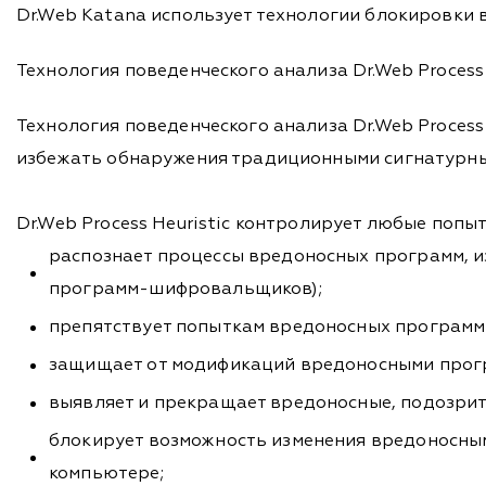
Dr.Web Katana использует технологии блокировки 
Технология поведенческого анализа Dr.Web Process 
Технология поведенческого анализа Dr.Web Proces
избежать обнаружения традиционными сигнатурны
Dr.Web Process Heuristic контролирует любые попы
распознает процессы вредоносных программ, 
программ-шифровальщиков);
препятствует попыткам вредоносных программ 
защищает от модификаций вредоносными прогр
выявляет и прекращает вредоносные, подозрит
блокирует возможность изменения вредоносным
компьютере;