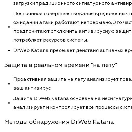
загрузки традиционного сигнатурного антивир
Постоянное совершенствование вредоносных пр
ожидании атаки работают непрерывно. Это час
предпочитают отключить антивирусную защиту 
потребляет ресурсов системы.
Dr.Web Katana пресекает действия активных вр
Защита в реальном времени "на лету"
Проактивная защита на лету анализирует повед
ваш антивирус.
Защита Dr.Web Katana основана на несигнатур
анализирует и контролирует все процессы сист
Методы обнаружения Dr.Web Katana