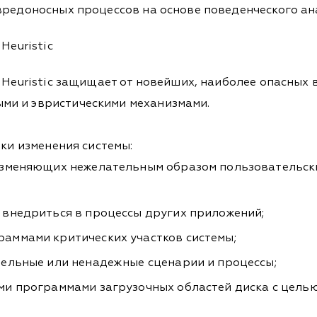
вредоносных процессов на основе поведенческого ан
Heuristic
s Heuristic защищает от новейших, наиболее опасных
ми и эвристическими механизмами.
тки изменения системы:
изменяющих нежелательным образом пользовательски
внедриться в процессы других приложений;
аммами критических участков системы;
ельные или ненадежные сценарии и процессы;
и программами загрузочных областей диска с целью 