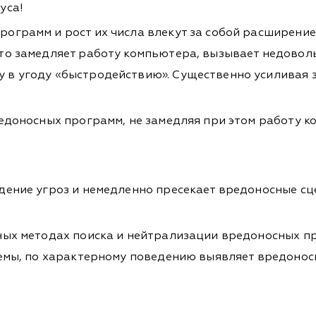
уса!
ограмм и рост их числа влекут за собой расширение
то замедляет работу компьютера, вызывает недовол
в угоду «быстродействию». Существенно усиливая з
едоносных программ, не замедляя при этом работу к
ение угроз и немедленно пресекает вредоносные сце
ных методах поиска и нейтрализации вредоносных п
емы, по характерному поведению выявляет вредоносн