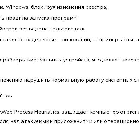
 Windows, блокируя изменения реестра;
ть правила запуска программ;
йверов без ведома пользователя;
а также определенных приложений, например, анти-а
а драйверы виртуальных устройств, что делает нево
спечению нарушить нормальную работу системных сл
ойтов
Dr.Web Process Heuristics, защищает компьютер от э
роля над атакуемыми приложениями или операционной