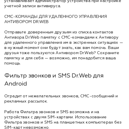
устанавливает администратор устройства при настройке
учетной записи антивируса.
СМС-КОМАНДЫ ДЛЯ УДАЛЕННОГО УПРАВЛЕНИЯ
АНТИВОРОМ DR.WEB
Отправьте доверенным друзьям из списка контактов
Антивора Dr.Web памятку с СМС-командами к Антивору
для удаленного управления им в экстренных ситуациях —
в нужный момент они будут знать, как вам помочь. Ваши
друзья тоже пользуются Антивором Dr.Web? Сохраните
памятку и для себя — возможно, им понадобится ваша
помощь.
Фильтр звонков и SMS Dr.Web для
Android
Оградит от нежелательных звонков, СМС-сообщений и
рекламных рассылок.
Работа Фильтра звонков и SMS возможна и на
устройствах с двумя SIM-картами. Использование
Фильтра звонков и SMS на планшетных компьютерах без
SIM-карт невозможно.