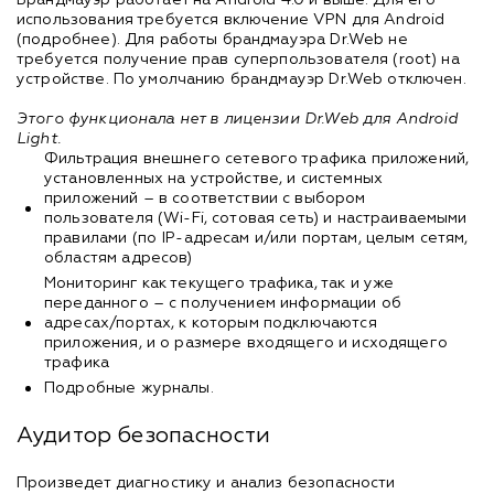
Брандмауэр работает на Android 4.0 и выше. Для его
использования требуется включение VPN для Android
(подробнее). Для работы брандмауэра Dr.Web не
требуется получение прав суперпользователя (root) на
устройстве. По умолчанию брандмауэр Dr.Web отключен.
Этого функционала нет в лицензии Dr.Web для Android
Light.
Фильтрация внешнего сетевого трафика приложений,
установленных на устройстве, и системных
приложений – в соответствии с выбором
пользователя (Wi-Fi, сотовая сеть) и настраиваемыми
правилами (по IP-адресам и/или портам, целым сетям,
областям адресов)
Мониторинг как текущего трафика, так и уже
переданного – с получением информации об
адресах/портах, к которым подключаются
приложения, и о размере входящего и исходящего
трафика
Подробные журналы.
Аудитор безопасности
Произведет диагностику и анализ безопасности