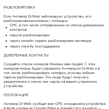
РАЗБЛОКИРОВКА
Если Антивор Dr.Web заблокирует устройство, его
разблокировка возможна с помощью:
СМС, в том числе отправленных из списка доверенных
контактов
пароля разблокировки
через онлайн-сервис разблокировки антивора
через службу техподдержки
ДОВЕРЕННЫЕ КОНТАКТЫ
Создайте список номеров близких вам людей. С этих
номеров можно будет управлять Антивором Dr.Web и в
том числе разблокировать телефон, если вы забыли
пароль разблокировки. Эти люди будут получать
уведомления о смене сим-карты на вашем утерянном
устройстве.
ГЕОЛОКАЦИЯ
Антивор Dr.Web сообщит вам GPS-координаты устройства
в виде ссылки на Google Maps и покажет его на карте —