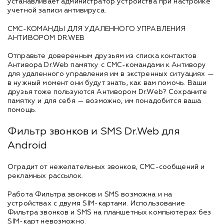
устанавливает администратор устройства при настройке
учетной записи антивируса.
СМС-КОМАНДЫ ДЛЯ УДАЛЕННОГО УПРАВЛЕНИЯ
АНТИВОРОМ DR.WEB
Отправьте доверенным друзьям из списка контактов
Антивора Dr.Web памятку с СМС-командами к Антивору
для удаленного управления им в экстренных ситуациях —
в нужный момент они будут знать, как вам помочь. Ваши
друзья тоже пользуются Антивором Dr.Web? Сохраните
памятку и для себя — возможно, им понадобится ваша
помощь.
Фильтр звонков и SMS Dr.Web для
Android
Оградит от нежелательных звонков, СМС-сообщений и
рекламных рассылок.
Работа Фильтра звонков и SMS возможна и на
устройствах с двумя SIM-картами. Использование
Фильтра звонков и SMS на планшетных компьютерах без
SIM-карт невозможно.