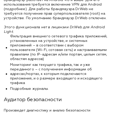
Брандмауэр работает на Android 4.0 и выше. Для его
использования требуется включение VPN для Android
(подробнее). Для работы брандмауэра Dr.Web не
требуется получение прав суперпользователя (root) на
устройстве. По умолчанию брандмауэр Dr.Web отключен.
Этого функционала нет в лицензии Dr.Web для Android
Light.
Фильтрация внешнего сетевого трафика приложений,
установленных на устройстве, и системных
приложений – в соответствии с выбором
пользователя (Wi-Fi, сотовая сеть) и настраиваемыми
правилами (по IP-адресам и/или портам, целым сетям,
областям адресов)
Мониторинг как текущего трафика, так и уже
переданного – с получением информации об
адресах/портах, к которым подключаются
приложения, и о размере входящего и исходящего
трафика
Подробные журналы.
Аудитор безопасности
Произведет диагностику и анализ безопасности