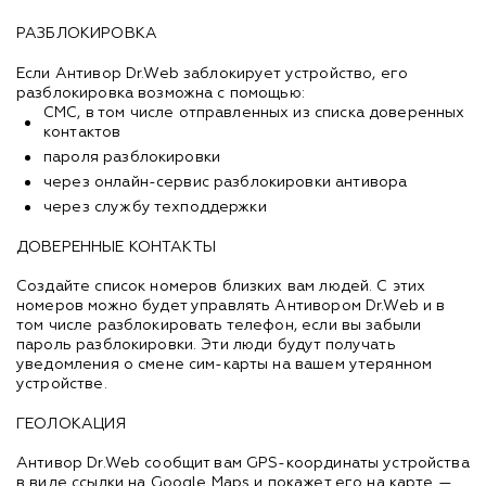
РАЗБЛОКИРОВКА
Если Антивор Dr.Web заблокирует устройство, его
разблокировка возможна с помощью:
СМС, в том числе отправленных из списка доверенных
контактов
пароля разблокировки
через онлайн-сервис разблокировки антивора
через службу техподдержки
ДОВЕРЕННЫЕ КОНТАКТЫ
Создайте список номеров близких вам людей. С этих
номеров можно будет управлять Антивором Dr.Web и в
том числе разблокировать телефон, если вы забыли
пароль разблокировки. Эти люди будут получать
уведомления о смене сим-карты на вашем утерянном
устройстве.
ГЕОЛОКАЦИЯ
Антивор Dr.Web сообщит вам GPS-координаты устройства
в виде ссылки на Google Maps и покажет его на карте —