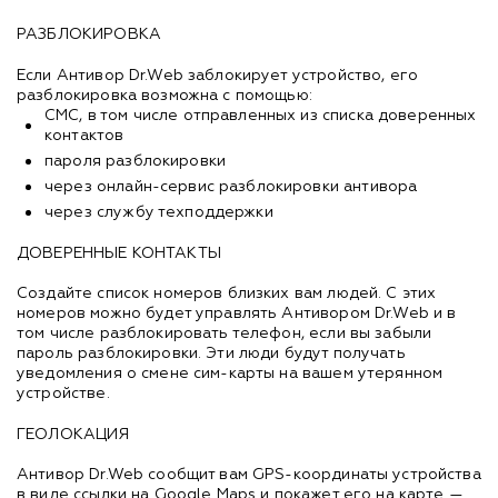
РАЗБЛОКИРОВКА
Если Антивор Dr.Web заблокирует устройство, его
разблокировка возможна с помощью:
СМС, в том числе отправленных из списка доверенных
контактов
пароля разблокировки
через онлайн-сервис разблокировки антивора
через службу техподдержки
ДОВЕРЕННЫЕ КОНТАКТЫ
Создайте список номеров близких вам людей. С этих
номеров можно будет управлять Антивором Dr.Web и в
том числе разблокировать телефон, если вы забыли
пароль разблокировки. Эти люди будут получать
уведомления о смене сим-карты на вашем утерянном
устройстве.
ГЕОЛОКАЦИЯ
Антивор Dr.Web сообщит вам GPS-координаты устройства
в виде ссылки на Google Maps и покажет его на карте —