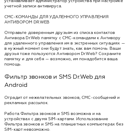
устанавливает администратор устройства при настройке
учетной записи антивируса.
СМС-КОМАНДЫ ДЛЯ УДАЛЕННОГО УПРАВЛЕНИЯ
АНТИВОРОМ DR.WEB
Отправьте доверенным друзьям из списка контактов
Антивора Dr.Web памятку с СМС-командами к Антивору
для удаленного управления им в экстренных ситуациях —
в нужный момент они будут знать, как вам помочь. Ваши
друзья тоже пользуются Антивором Dr.Web? Сохраните
памятку и для себя — возможно, им понадобится ваша
помощь.
Фильтр звонков и SMS Dr.Web для
Android
Оградит от нежелательных звонков, СМС-сообщений и
рекламных рассылок.
Работа Фильтра звонков и SMS возможна и на
устройствах с двумя SIM-картами. Использование
Фильтра звонков и SMS на планшетных компьютерах без
SIM-карт невозможно.