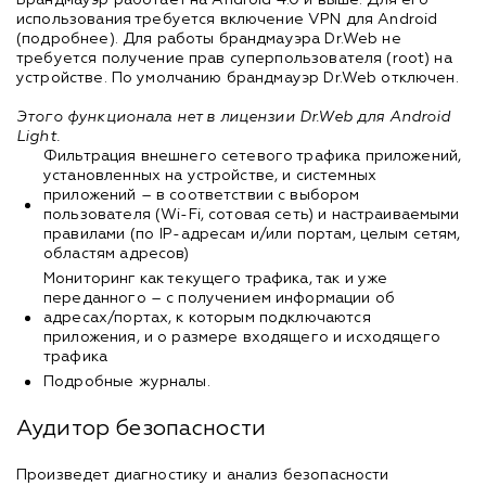
Брандмауэр работает на Android 4.0 и выше. Для его
использования требуется включение VPN для Android
(подробнее). Для работы брандмауэра Dr.Web не
требуется получение прав суперпользователя (root) на
устройстве. По умолчанию брандмауэр Dr.Web отключен.
Этого функционала нет в лицензии Dr.Web для Android
Light.
Фильтрация внешнего сетевого трафика приложений,
установленных на устройстве, и системных
приложений – в соответствии с выбором
пользователя (Wi-Fi, сотовая сеть) и настраиваемыми
правилами (по IP-адресам и/или портам, целым сетям,
областям адресов)
Мониторинг как текущего трафика, так и уже
переданного – с получением информации об
адресах/портах, к которым подключаются
приложения, и о размере входящего и исходящего
трафика
Подробные журналы.
Аудитор безопасности
Произведет диагностику и анализ безопасности