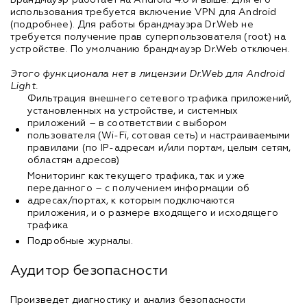
Брандмауэр работает на Android 4.0 и выше. Для его
использования требуется включение VPN для Android
(подробнее). Для работы брандмауэра Dr.Web не
требуется получение прав суперпользователя (root) на
устройстве. По умолчанию брандмауэр Dr.Web отключен.
Этого функционала нет в лицензии Dr.Web для Android
Light.
Фильтрация внешнего сетевого трафика приложений,
установленных на устройстве, и системных
приложений – в соответствии с выбором
пользователя (Wi-Fi, сотовая сеть) и настраиваемыми
правилами (по IP-адресам и/или портам, целым сетям,
областям адресов)
Мониторинг как текущего трафика, так и уже
переданного – с получением информации об
адресах/портах, к которым подключаются
приложения, и о размере входящего и исходящего
трафика
Подробные журналы.
Аудитор безопасности
Произведет диагностику и анализ безопасности