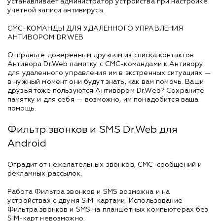
устанавливает администратор устройства при настройке
учетной записи антивируса.
СМС-КОМАНДЫ ДЛЯ УДАЛЕННОГО УПРАВЛЕНИЯ
АНТИВОРОМ DR.WEB
Отправьте доверенным друзьям из списка контактов
Антивора Dr.Web памятку с СМС-командами к Антивору
для удаленного управления им в экстренных ситуациях —
в нужный момент они будут знать, как вам помочь. Ваши
друзья тоже пользуются Антивором Dr.Web? Сохраните
памятку и для себя — возможно, им понадобится ваша
помощь.
Фильтр звонков и SMS Dr.Web для
Android
Оградит от нежелательных звонков, СМС-сообщений и
рекламных рассылок.
Работа Фильтра звонков и SMS возможна и на
устройствах с двумя SIM-картами. Использование
Фильтра звонков и SMS на планшетных компьютерах без
SIM-карт невозможно.