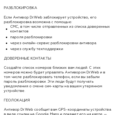
РАЗБЛОКИРОВКА
Если Антивор Dr.Web заблокирует устройство, его
разблокировка возможна с помощью:
СМС, в том числе отправленных из списка доверенных
контактов
пароля разблокировки
через онлайн-сервис разблокировки антивора
через службу техподдержки
ДОВЕРЕННЫЕ КОНТАКТЫ
Создайте список номеров близких вам людей. С этих
номеров можно будет управлять Антивором Dr.Web и в
том числе разблокировать телефон, если вы забыли
пароль разблокировки. Эти люди будут получать
уведомления о смене сим-карты на вашем утерянном
устройстве.
ГЕОЛОКАЦИЯ
Антивор Dr.Web сообщит вам GPS-координаты устройства
в виде ссылки на Google Maps и покажет его на карте —