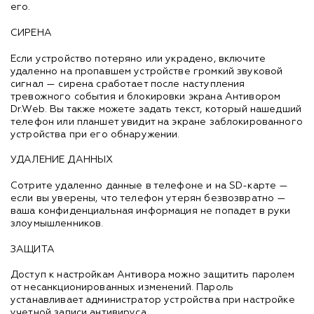
его.
СИРЕНА
Если устройство потеряно или украдено, включите
удаленно на пропавшем устройстве громкий звуковой
сигнал — сирена сработает после наступления
тревожного события и блокировки экрана Антивором
Dr.Web. Вы также можете задать текст, который нашедший
телефон или планшет увидит на экране заблокированного
устройства при его обнаружении.
УДАЛЕНИЕ ДАННЫХ
Сотрите удаленно данные в телефоне и на SD-карте —
если вы уверены, что телефон утерян безвозвратно —
ваша конфиденциальная информация не попадет в руки
злоумышленников.
ЗАЩИТА
Доступ к настройкам Антивора можно защитить паролем
от несанкционированных изменений. Пароль
устанавливает администратор устройства при настройке
учетной записи антивируса.