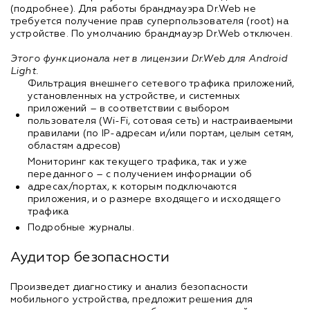
(подробнее). Для работы брандмауэра Dr.Web не
требуется получение прав суперпользователя (root) на
устройстве. По умолчанию брандмауэр Dr.Web отключен.
Этого функционала нет в лицензии Dr.Web для Android
Light.
Фильтрация внешнего сетевого трафика приложений,
установленных на устройстве, и системных
приложений – в соответствии с выбором
пользователя (Wi-Fi, сотовая сеть) и настраиваемыми
правилами (по IP-адресам и/или портам, целым сетям,
областям адресов)
Мониторинг как текущего трафика, так и уже
переданного – с получением информации об
адресах/портах, к которым подключаются
приложения, и о размере входящего и исходящего
трафика
Подробные журналы.
Аудитор безопасности
Произведет диагностику и анализ безопасности
мобильного устройства, предложит решения для