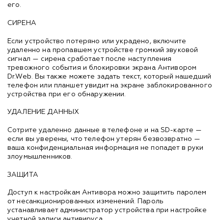
его.
СИРЕНА
Если устройство потеряно или украдено, включите
удаленно на пропавшем устройстве громкий звуковой
сигнал — сирена сработает после наступления
тревожного события и блокировки экрана Антивором
Dr.Web. Вы также можете задать текст, который нашедший
телефон или планшет увидит на экране заблокированного
устройства при его обнаружении.
УДАЛЕНИЕ ДАННЫХ
Сотрите удаленно данные в телефоне и на SD-карте —
если вы уверены, что телефон утерян безвозвратно —
ваша конфиденциальная информация не попадет в руки
злоумышленников.
ЗАЩИТА
Доступ к настройкам Антивора можно защитить паролем
от несанкционированных изменений. Пароль
устанавливает администратор устройства при настройке
учетной записи антивируса.