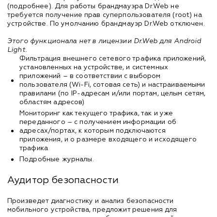
(подробнее). Для работы брандмауэра Dr.Web не
требуется получение прав суперпользователя (root) на
устройстве. По умолчанию брандмауэр Dr.Web отключен.
Этого функционала нет в лицензии Dr.Web для Android
Light.
Фильтрация внешнего сетевого трафика приложений,
установленных на устройстве, и системных
приложений – в соответствии с выбором
пользователя (Wi-Fi, сотовая сеть) и настраиваемыми
правилами (по IP-адресам и/или портам, целым сетям,
областям адресов)
Мониторинг как текущего трафика, так и уже
переданного – с получением информации об
адресах/портах, к которым подключаются
приложения, и о размере входящего и исходящего
трафика
Подробные журналы.
Аудитор безопасности
Произведет диагностику и анализ безопасности
мобильного устройства, предложит решения для