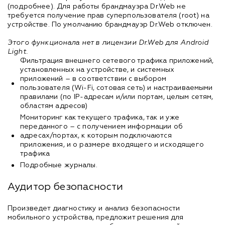
(подробнее). Для работы брандмауэра Dr.Web не
требуется получение прав суперпользователя (root) на
устройстве. По умолчанию брандмауэр Dr.Web отключен.
Этого функционала нет в лицензии Dr.Web для Android
Light.
Фильтрация внешнего сетевого трафика приложений,
установленных на устройстве, и системных
приложений – в соответствии с выбором
пользователя (Wi-Fi, сотовая сеть) и настраиваемыми
правилами (по IP-адресам и/или портам, целым сетям,
областям адресов)
Мониторинг как текущего трафика, так и уже
переданного – с получением информации об
адресах/портах, к которым подключаются
приложения, и о размере входящего и исходящего
трафика
Подробные журналы.
Аудитор безопасности
Произведет диагностику и анализ безопасности
мобильного устройства, предложит решения для