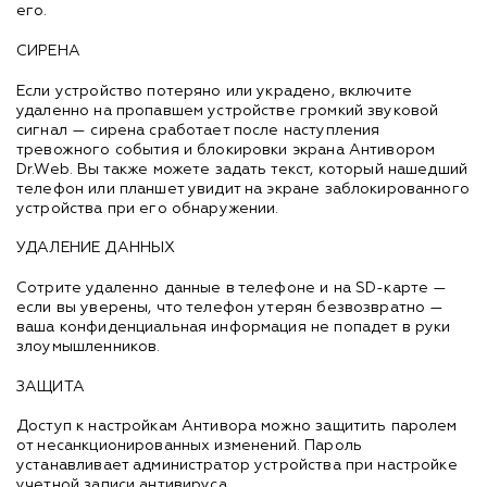
его.
СИРЕНА
Если устройство потеряно или украдено, включите
удаленно на пропавшем устройстве громкий звуковой
сигнал — сирена сработает после наступления
тревожного события и блокировки экрана Антивором
Dr.Web. Вы также можете задать текст, который нашедший
телефон или планшет увидит на экране заблокированного
устройства при его обнаружении.
УДАЛЕНИЕ ДАННЫХ
Сотрите удаленно данные в телефоне и на SD-карте —
если вы уверены, что телефон утерян безвозвратно —
ваша конфиденциальная информация не попадет в руки
злоумышленников.
ЗАЩИТА
Доступ к настройкам Антивора можно защитить паролем
от несанкционированных изменений. Пароль
устанавливает администратор устройства при настройке
учетной записи антивируса.