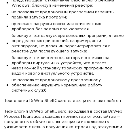
предотвращает отключение безопасного режима
Windows, блокируя изменения реестра;
не позволяет вредоносным программам изменить
правила запуска программ;
пресекает загрузки новых или неизвестных
драйверов без ведома пользователя;
блокирует автозапуск вредоносных программ, а также
определенных приложений, например, анти-
антивирусов, не давая им зарегистрироваться в
реестре для последующего запуска;
блокирует ветки реестра, которые отвечают за
драйверы виртуальных устройств, что делает
невозможной установку троянских программ под
видом нового виртуального устройства;
не позволяет вредоносному программному
обеспечению нарушить нормальную работу
системных служб.
Технология Dr.Web ShellGuard для защиты от эксплойтов
Технология Dr.Web ShellGuard, входящая в состав Dr.Web
Process Heuristics, защищает компьютер от эксплойтов —
вредоносных объектов, пытающихся использовать
уязвимости с целью получения контроля над атакуемыми