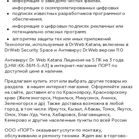
информация о заведомо чистых файлах;
информация о скомпрометированных цифровых
подписях известных разработчиков программного
обеспечения;
информация о цифровых подписях рекламных или
потенциально опасных программ;
алгоритмы защиты тех или иных приложений.
Технологии, используемые в Dr.Web Katana, включены в
Dr.Web Security Space и Антивирус Dr.Web версии 11.0.
Антивирус Dr. Web Katana Лицензия на 5 ПК на 3 года
[LHW-KK-36M-5-A3] в интернет-магазине ПОРТ по
доступной цене в наличии.
Предлагаем купить этот или выбрать другие товары из
раздела
в нашем интернет-магазине. Оформляйте заказ
на сайте, доставим его по Красноярску, Красноярскому
краю (Железногорск, Норильск, Минусинск, Ачинск,
Зеленогорск и др). Также доставка возможна в любой
город, в том числе: Иркутск, Кызыл, Абакан, Томск, Якутск,
Омск, Улан-Удэ, Чита, Хабаровск, Благовещенск,
Кемерово и другие населенные пункты по всей России.
ООО «ПОРТ» оказывает услуги по монтажу,
обслуживанию и ремонту техники. Ждем вас в торгово-