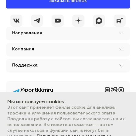
ЗАКАЗАТЬ ЗВОНОК
Направления
Компания
Поддержка
@portkkmru
Новости, лайфхаки и
познавательный
Мы используем cookies
контент PORT - бизнес
портал
Этот сайт применяет файлы cookie для анализа
трафика и улучшения пользовательского опыта.
Вся информация, размещенная на сайте, носит ознакомительный
Продолжая работу с сайтом, вы соглашаетесь на их
характер и не является публичной офертой, определяемой
использование. Вы можете отказаться — в этом
положениями Статьи 437 ГК РФ.
случае некоторые функции сайта могут быть
Все цены на сайте указаны с НДС. ООО "ПОРТ" ИНН 2461018892,
ОГРН 1022401953496