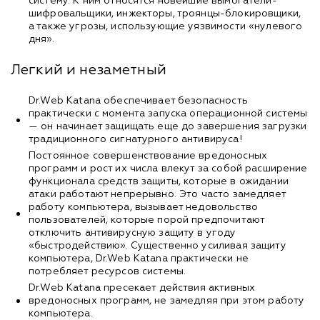
систему. К ним относятся новейшие вымогатели-
шифровальщики, инжекторы, троянцы-блокировщики,
а также угрозы, использующие уязвимости «нулевого
дня».
Легкий и незаметный
Dr.Web Katana обеспечивает безопасность
практически с момента запуска операционной системы
— он начинает защищать еще до завершения загрузки
традиционного сигнатурного антивируса!
Постоянное совершенствование вредоносных
программ и рост их числа влекут за собой расширение
функционала средств защиты, которые в ожидании
атаки работают непрерывно. Это часто замедляет
работу компьютера, вызывает недовольство
пользователей, которые порой предпочитают
отключить антивирусную защиту в угоду
«быстродействию». Существенно усиливая защиту
компьютера, Dr.Web Katana практически не
потребляет ресурсов системы.
Dr.Web Katana пресекает действия активных
вредоносных программ, не замедляя при этом работу
компьютера.