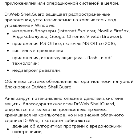
приложениями или операционной системой в целом.
Dr.Web ShellGuard защищает распространенные
приложения, устанавливаемые на компьютеры под
управлением Windows:
интернет-браузеры (Internet Explorer, Mozilla Firefox,
Яндекс.Браузер, Google Chrome, Vivaldi Browser);
приложения MS Office, включая MS Office 2016;
системные приложения
приложения, использующие java-, flash- и pdf-
технологии;
медиапроигрыватели.
Облачная система обновления алгоритмов несигнатурной
блокировки Dr.Web ShellGuard
Анализируя потенциально опасные действия, система
защиты, благодаря технологии Dr.Web ShellGuard,
опирается не только на прописанные правила,
хранящиеся на компьютере, но и на знания облачного
сервиса Dr.Web, в котором собираются:
данные об алгоритмах программ с вредоносными
намерениями;