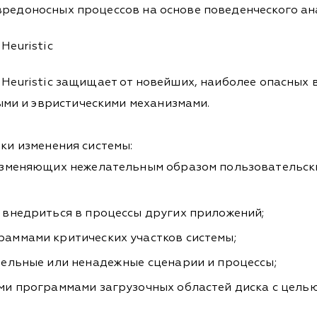
вредоносных процессов на основе поведенческого ан
Heuristic
s Heuristic защищает от новейших, наиболее опасных
ми и эвристическими механизмами.
тки изменения системы:
изменяющих нежелательным образом пользовательски
внедриться в процессы других приложений;
аммами критических участков системы;
ельные или ненадежные сценарии и процессы;
и программами загрузочных областей диска с целью 