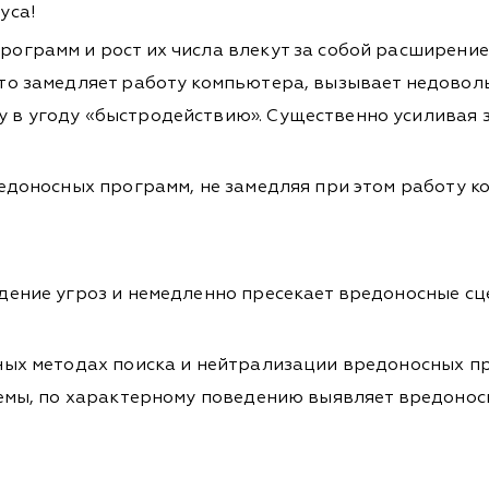
уса!
ограмм и рост их числа влекут за собой расширение
то замедляет работу компьютера, вызывает недовол
в угоду «быстродействию». Существенно усиливая з
едоносных программ, не замедляя при этом работу к
ение угроз и немедленно пресекает вредоносные сце
ных методах поиска и нейтрализации вредоносных п
емы, по характерному поведению выявляет вредоносн