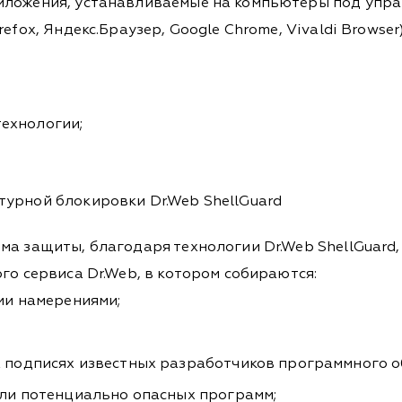
иложения, устанавливаемые на компьютеры под упр
refox, Яндекс.Браузер, Google Chrome, Vivaldi Browser)
технологии;
турной блокировки Dr.Web ShellGuard
ма защиты, благодаря технологии Dr.Web ShellGuard,
го сервиса Dr.Web, в котором собираются:
ми намерениями;
подписях известных разработчиков программного о
ли потенциально опасных программ;