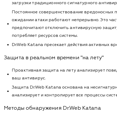
загрузки традиционного сигнатурного антивир
Постоянное совершенствование вредоносных пр
ожидании атаки работают непрерывно. Это час
предпочитают отключить антивирусную защиту 
потребляет ресурсов системы.
Dr.Web Katana пресекает действия активных вр
Защита в реальном времени "на лету"
Проактивная защита на лету анализирует повед
ваш антивирус.
Защита Dr.Web Katana основана на несигнатур
анализирует и контролирует все процессы сист
Методы обнаружения Dr.Web Katana