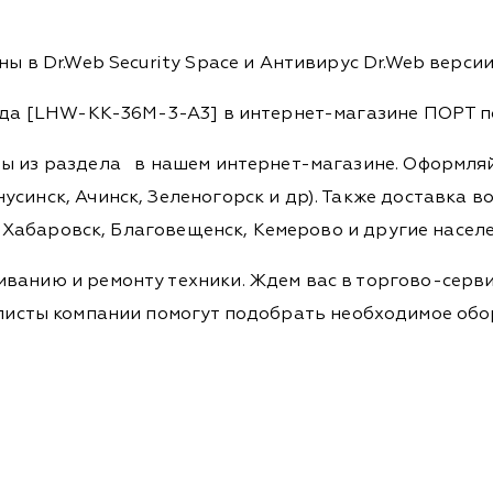
ы в Dr.Web Security Space и Антивирус Dr.Web версии 
года [LHW-KK-36M-3-A3] в интернет-магазине ПОРТ п
ры из раздела
в нашем интернет-магазине. Оформляйт
синск, Ачинск, Зеленогорск и др). Также доставка во
а, Хабаровск, Благовещенск, Кемерово и другие насел
ванию и ремонту техники. Ждем вас в торгово-серви
Специалисты компании помогут подобрать необходимое о