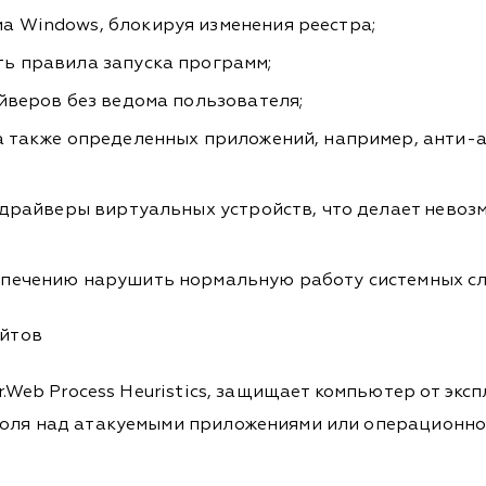
 Windows, блокируя изменения реестра;
ть правила запуска программ;
йверов без ведома пользователя;
а также определенных приложений, например, анти-а
а драйверы виртуальных устройств, что делает нево
спечению нарушить нормальную работу системных сл
ойтов
Dr.Web Process Heuristics, защищает компьютер от э
роля над атакуемыми приложениями или операционной