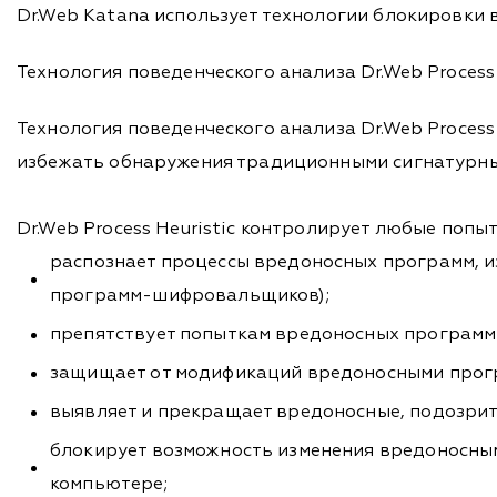
Dr.Web Katana использует технологии блокировки 
Технология поведенческого анализа Dr.Web Process 
Технология поведенческого анализа Dr.Web Proces
избежать обнаружения традиционными сигнатурны
Dr.Web Process Heuristic контролирует любые попы
распознает процессы вредоносных программ, 
программ-шифровальщиков);
препятствует попыткам вредоносных программ 
защищает от модификаций вредоносными прогр
выявляет и прекращает вредоносные, подозрит
блокирует возможность изменения вредоносным
компьютере;