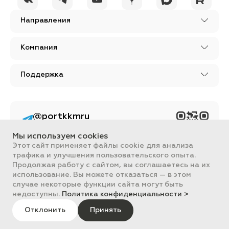
Направления
Компания
Поддержка
@portkkmru
Новости, лайфхаки и
познавательный
Мы используем cookies
контент PORT - бизнес
портал
Этот сайт применяет файлы cookie для анализа
трафика и улучшения пользовательского опыта.
Вся информация, размещенная на сайте, носит ознакомительный
Продолжая работу с сайтом, вы соглашаетесь на их
характер и не является публичной офертой, определяемой
использование. Вы можете отказаться — в этом
положениями Статьи 437 ГК РФ.
случае некоторые функции сайта могут быть
Все цены на сайте указаны с НДС. ООО "ПОРТ" ИНН 2461018892,
ОГРН 1022401953496
недоступны.
Политика конфиденциальности >
ПОРТ 2011-2026
Политика обработки данных
Отклонить
Принять