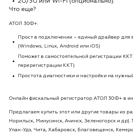
2G/3G или Wi-Fi (опционально).
Что еще?
АТОЛ 30Ф+:
Прост в подключении – единый драйвер для 
(Windows, Linux, Android или iOS)
Поможет в самостоятельной регистрации ККТ 
перерегистрации ККТ)
Простота диагностики и настройки на нужны
Онлайн фискальный регистратор АТОЛ 30Ф+ в инт
Предлагаем купить этот или другие товары из р
Норильск, Минусинск, Ачинск, Зеленогорск и др). 
Улан-Удэ, Чита, Хабаровск, Благовещенск, Кемеро