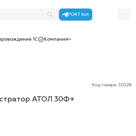
PORT bot
провождение 1С
Компания
Код товара:
50328
истратор АТОЛ 30Ф+