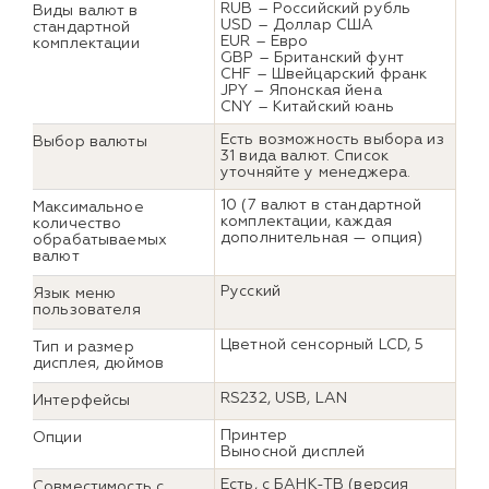
RUB – Российский рубль
Виды валют в
USD – Доллар США
стандартной
EUR – Евро
комплектации
GBP – Британский фунт
CHF – Швейцарский франк
JPY – Японская йена
CNY – Китайский юань
Есть возможность выбора из
Выбор валюты
31 вида валют. Список
уточняйте у менеджера.
10 (7 валют в стандартной
Максимальное
комплектации, каждая
количество
дополнительная — опция)
обрабатываемых
валют
Русский
Язык меню
пользователя
Цветной сенсорный LCD, 5
Тип и размер
дисплея, дюймов
RS232, USB, LAN
Интерфейсы
Принтер
Опции
Выносной дисплей
Есть, с БАНК-ТВ (версия
Совместимость с