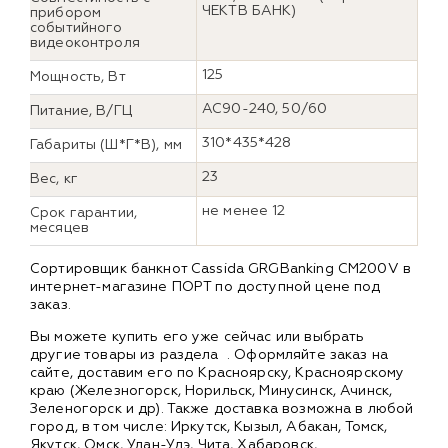
ЧЕКТВ БАНК)
прибором
событийного
видеоконтроля
125
Мощность, Вт
AC90-240, 50/60
Питание, В/ГЦ
310*435*428
Габариты (Ш*Г*В), мм
23
Вес, кг
не менее 12
Срок гарантии,
месяцев
Сортировщик банкнот Cassida GRGBanking CM200V в
интернет-магазине ПОРТ по доступной цене под
заказ.
Вы можете купить его уже сейчас или выбрать
другие товары из раздела
. Оформляйте заказ на
сайте, доставим его по Красноярску, Красноярскому
краю (Железногорск, Норильск, Минусинск, Ачинск,
Зеленогорск и др). Также доставка возможна в любой
город, в том числе: Иркутск, Кызыл, Абакан, Томск,
Якутск, Омск, Улан-Удэ, Чита, Хабаровск,