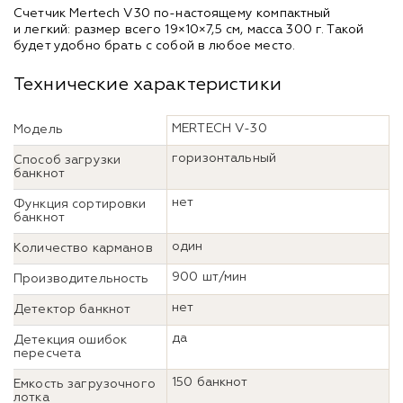
Счетчик Mertech V30 по-настоящему компактный
и легкий: размер всего 19×10×7,5 см, масса 300 г. Такой
будет удобно брать с собой в любое место.
Технические характеристики
MERTECH V-30
Модель
горизонтальный
Способ загрузки
банкнот
нет
Функция сортировки
банкнот
один
Количество карманов
900 шт/мин
Производительность
нет
Детектор банкнот
да
Детекция ошибок
пересчета
150 банкнот
Емкость загрузочного
лотка