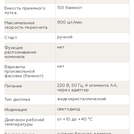
150 банкнот
Емкость приемного
лотка
900 шт/мин
Максимальная
скорость пересчета
ручной
Старт
нет
Функция
распознавания
номинала
нет
Варианты
произвольной
фасовки (банкнот)
220 В, 50 Гц, 4 элемента АА,
Питание
через адаптер
жидкокристаллический
Тип дисплея
светодиод
Индикация
от +10 до +40 °С
Диапазон рабочей
температуры
счётчик банкнот, адаптер