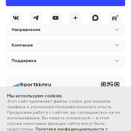
Направления
Компания
Поддержка
@portkkmru
Новости, лайфхаки и
познавательный
Мы используем cookies
контент PORT - бизнес
портал
Этот сайт применяет файлы cookie для анализа
трафика и улучшения пользовательского опыта.
Вся информация, размещенная на сайте, носит ознакомительный
Продолжая работу с сайтом, вы соглашаетесь на их
характер и не является публичной офертой, определяемой
использование. Вы можете отказаться — в этом
положениями Статьи 437 ГК РФ.
случае некоторые функции сайта могут быть
Все цены на сайте указаны с НДС. ООО "ПОРТ" ИНН 2461018892,
ОГРН 1022401953496
недоступны.
Политика конфиденциальности >