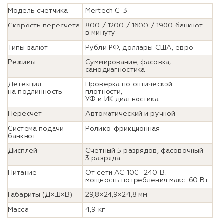
Модель счетчика
Mertech C-3
Скорость пересчета
800 / 1200 / 1600 / 1900 банкнот
в минуту
Типы валют
Рубли РФ, доллары США, евро
Режимы
Суммирование, фасовка,
самодиагностика
Детекция
Проверка по оптической
на подлинность
плотности,
УФ и ИК диагностика
Пересчет
Автоматический и ручной
Система подачи
Ролико-фрикционная
банкнот
Дисплей
Счетный 5 разрядов, фасовочный
3 разряда
Питание
От сети АС 100–240 В,
мощность потребления макс. 60 Вт
Габариты (Д×Ш×В)
29,8×24,9×24,8 мм
Масса
4,9 кг