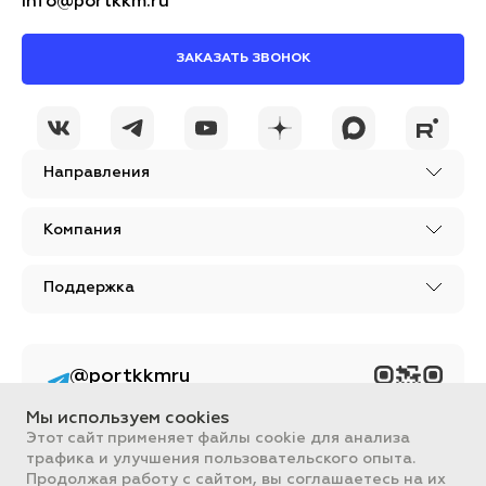
info@portkkm.ru
ЗАКАЗАТЬ ЗВОНОК
Направления
Компания
Поддержка
@portkkmru
Новости, лайфхаки и
познавательный
Мы используем cookies
контент PORT - бизнес
портал
Этот сайт применяет файлы cookie для анализа
трафика и улучшения пользовательского опыта.
Вся информация, размещенная на сайте, носит ознакомительный
Продолжая работу с сайтом, вы соглашаетесь на их