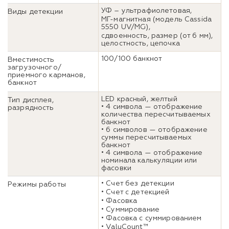
УФ – ультрафиолетовая,
Виды детекции
МГ-магнитная (модель Cassida
5550 UV/MG),
сдвоенность, размер (от 6 мм),
целостность, цепочка
100/100 банкнот
Вместимость
загрузочного/
приемного карманов,
банкнот
LED красный, желтый
Тип дисплея,
• 4 символа — отображение
разрядность
количества пересчитываемых
банкнот
• 6 символов — отображение
суммы пересчитываемых
банкнот
• 4 символа — отображение
номинала калькуляции или
фасовки
• Счет без детекции
Режимы работы
• Счет с детекцией
• Фасовка
• Суммирование
• Фасовка с суммированием
• ValuCount™