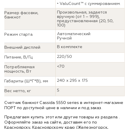
• ValuCount™ c суммированием.
Произвольная, задается
Размер фасовки,
вручную (от 1 – 999),
банкнот
предустановленная (20, 50,
100)
Автоматический
Режим старта
Ручной
В комплекте
Внешний дисплей
220/50
Питание, В/Гц
<70
Потребляемая
мощность, Вт
240 х 295 х 175
Габариты (Ш*Г*В), мм
5
Вес нетто, кг
Счетчик банкнот Cassida 5550 series в интернет-магазине
ПОРТ по доступной цене в наличии и под заказ.
Предлагаем купить этот или другие товары из раздела
.
Оформляйте заказ на сайте, доставим его по
Красноярску, Красноярскому краю (Железногорск,