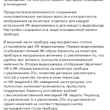
проведение
УФ-контроля
банкнот при ярком освещении
в помещении.
Предусмотрена возможность сохранения
пользовательских настроек яркости и контрастности
изображения на мониторе отдельно для каждой
встроенной
ИК-видеокамеры
и для каждого видеовхода.
Настройки сохраняются в энергонезависимой памяти
прибора.
В верхней части прибора над предметным столом
установлены две
ИК-видеокамеры
. Первая видеокамера
отображает полный
ИК-образ
банкноты на мониторе
прибора в натуральную величину (с увеличением 1х), что
удобно при
экспресс-контроле
разнономинальной
наличности. Вторая видеокамера отображает фрагмент
УФ и ИК-образа
банкноты на мониторе прибора
с увеличением 20х, позволяя детально рассмотреть
способ и качество печати в зоне перехода
от
ИК-видимой
к
ИК-невидимой
части рисунка, что
полностью исключает возможность пропустить
поддельную банкноту российских рублей
с высококачественной имитацией ИК защиты. Переход
от увеличения 1х к увеличению 20х осуществляется
одним нажатием на соответствующую кнопку
на предметном столе прибора.