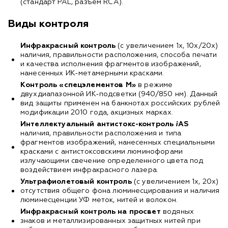
(стандарт PAL, разъём RCA).
Виды контроля
Инфракрасный контроль
(с увеличением 1х, 10х/20х)
наличия, правильности расположения, способа печати
и качества исполнения фрагментов изображений,
нанесенных
ИК-метамерными
красками.
Контроль «спецэлементов М»
в режиме
двухдиапазонной
ИК-подсветки
(940/850 нм). Данный
вид защиты применен на банкнотах российских рублей
модификации 2010 года, акцизных марках.
Интеллектуальный антистокс-контроль
i
AS
наличия, правильности расположения и типа
фрагментов изображений, нанесенных специальными
красками с антистоксовскими люминофорами
излучающими свечение определенного цвета под
воздействием инфракрасного лазера.
Ультрафиолетовый контроль
(с увеличением 1х, 20х)
отсутствия общего фона люминесцирования и наличия
люминесценции УФ меток, нитей и волокон.
Инфракрасный контроль на просвет
водяных
знаков и металлизированных защитных нитей при