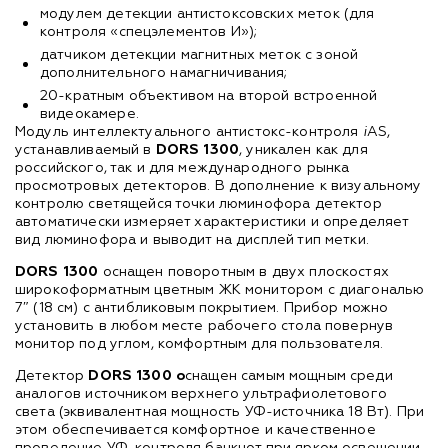
модулем детекции антистоксовских меток (для
контроля «спецэлементов И»);
датчиком детекции магнитных меток с зоной
дополнительного намагничивания;
20-кратным объективом на второй встроенной
видеокамере.
Модуль
интеллектуального антистокс-контроля
i
AS
,
устанавливаемый в
DORS 1300
, уникален как для
российского, так и для международного рынка
просмотровых детекторов. В дополнение к визуальному
контролю светящейся точки люминофора детектор
автоматически измеряет характеристики и определяет
вид люминофора и выводит на дисплей тип метки.
DORS 1300
оснащен поворотным в двух плоскостях
широкоформатным цветным ЖК монитором с диагональю
7″ (18 см) с антибликовым покрытием. Прибор можно
установить в любом месте рабочего стола повернув
монитор под углом, комфортным для пользователя.
Детектор
DORS 1300 о
снащен самым мощным среди
аналогов источником верхнего ультрафиолетового
света (эквивалентная мощность
УФ-источника
18 Вт). При
этом обеспечивается комфортное и качественное