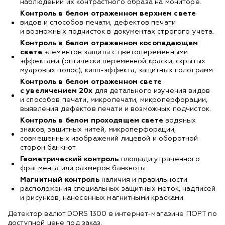
наблюдении их контрастного образа на мониторе.
Контроль в белом отраженном верхнем свете
видов и способов печати, дефектов печати
и возможных подчисток в документах строгого учета.
Контроль в белом отраженном косопадающем
свете
элементов защиты с цветопеременными
эффектами (оптически переменной краски, скрытых
муаровых полос),
кипп-эффекта
, защитных голограмм.
Контроль в белом отраженном свете
с увеличением 20х
для детального изучения видов
и способов печати, микропечати, микроперфорации,
выявления дефектов печати и возможных подчисток.
Контроль в белом проходящем свете
водяных
знаков, защитных нитей, микроперфорации,
совмещенных изображений лицевой и оборотной
сторон банкнот.
Геометрический контроль
площади утраченного
фрагмента или размеров банкноты.
Магнитный контроль
наличия и правильности
расположения специальных защитных меток, надписей
и рисунков, нанесенных магнитными красками.
Детектор валют DORS 1300 в интернет-магазине ПОРТ по
доступной цене под заказ.