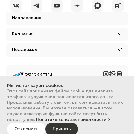
Направления
Компания
Поддержка
@portkkmru
Новости, лайфхаки и
познавательный
Мы используем cookies
контент PORT - бизнес
портал
Этот сайт применяет файлы cookie для анализа
трафика и улучшения пользовательского опыта.
Вся информация, размещенная на сайте, носит ознакомительный
Продолжая работу с сайтом, вы соглашаетесь на их
характер и не является публичной офертой, определяемой
использование. Вы можете отказаться — в этом
положениями Статьи 437 ГК РФ.
случае некоторые функции сайта могут быть
Все цены на сайте указаны с НДС. ООО "ПОРТ" ИНН 2461018892,
ОГРН 1022401953496
недоступны.
Политика конфиденциальности >
ПОРТ 2011-2026
Политика обработки данных
Отклонить
Принять