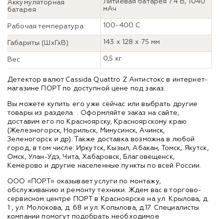
Литиевая батарея 7.4 В, 1040
Аккумуляторная
мАч
батарея
100-400 С
Рабочая температура
143 х 128 х 75 мм
Габариты (ШхГхВ)
0,5 кг
Вес
Детектор валют Cassida Quattro Z Антистокс в интернет-
магазине ПОРТ по доступной цене под заказ.
Вы можете купить его уже сейчас или выбрать другие
товары из раздела
. Оформляйте заказ на сайте,
доставим его по Красноярску, Красноярскому краю
(Железногорск, Норильск, Минусинск, Ачинск,
Зеленогорск и др). Также доставка возможна в любой
город, в том числе: Иркутск, Кызыл, Абакан, Томск, Якутск,
Омск, Улан-Удэ, Чита, Хабаровск, Благовещенск,
Кемерово и другие населенные пункты по всей России.
ООО «ПОРТ» оказывает услуги по монтажу,
обслуживанию и ремонту техники. Ждем вас в торгово-
сервисном центре ПОРТ в Красноярске на ул. Крылова, д.
1 , ул. Молокова, д. 68 и ул. Копылова, д.17. Специалисты
компании помогут подобрать необходимое