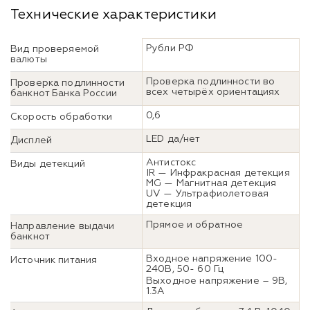
Технические характеристики
Рубли РФ
Вид проверяемой
валюты
Проверка подлинности во
Проверка подлинности
всех четырёх ориентациях
банкнот Банка России
0,6
Скорость обработки
LED да/нет
Дисплей
Антистокс
Виды детекций
IR — Инфракрасная детекция
MG — Магнитная детекция
UV — Ультрафиолетовая
детекция
Прямое и обратное
Направление выдачи
банкнот
Входное напряжение 100-
Источник питания
240В, 50- 60 Гц
Выходное напряжение – 9В,
1.3A