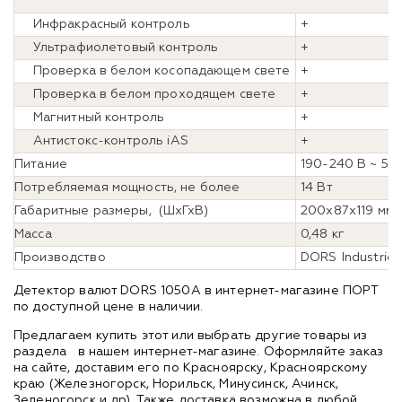
Инфракрасный контроль
+
Ультрафиолетовый контроль
+
Проверка в белом косопадающем свете
+
Проверка в белом проходящем свете
+
Магнитный контроль
+
Антистокс-контроль iAS
+
Питание
190-240 В ~ 50
Потребляемая мощность, не более
14 Вт
Габаритные размеры, (ШхГхВ)
200х87х119 мм
Масса
0,48 кг
Производство
DORS Industries
Детектор валют DORS 1050A в интернет-магазине ПОРТ
по доступной цене в наличии.
Предлагаем купить этот или выбрать другие товары из
раздела
в нашем интернет-магазине. Оформляйте заказ
на сайте, доставим его по Красноярску, Красноярскому
краю (Железногорск, Норильск, Минусинск, Ачинск,
Зеленогорск и др). Также доставка возможна в любой