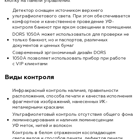
кнопку на панели управления.
Детектор оснащен источником верхнего
ультрафиолетового света. При этом обеспечивается
комфортное и качественное проведение УФ-
контроля банкнот при ярком освещении в помещении.
DORS 1050A может использоваться для проверки не
только банкнот, но и паспортов, различных
документов и ценных бумаг
Современный эргономичный дизайн DORS
1050A позволяет использовать прибор при работе
с VIP клиентами
Виды контроля
Инфракрасный контроль наличия, правильности
расположения, способа печати и качества исполнения
фрагментов изображений, нанесенных ИК-
метамерными красками.
Ультрафиолетовый контроль отсутствия общего фона
люминесцирования и наличия люминесценции
УФ меток, нитей и волокон.
Контроль в белом отраженном косопадающем
свете видов и способов печати, дефектов печати