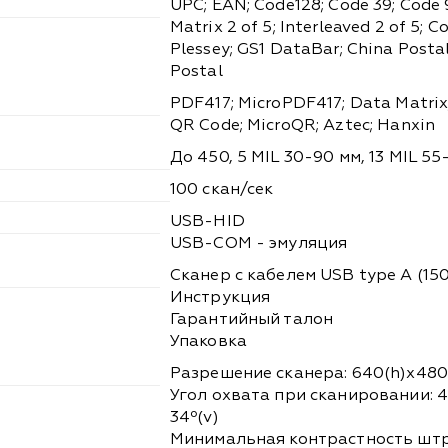
UPC; EAN; Code128; Code 39; Code 9
Matrix 2 of 5; Interleaved 2 of 5; 
Plessey; GS1 DataBar; China Posta
Postal
PDF417; MicroPDF417; Data Matrix
QR Code; MicroQR; Aztec; Hanxin
До 450, 5 MIL 30-90 мм, 13 MIL 5
100 скан/сек
USB-HID
USB-COM - эмуляция
Сканер с кабелем USB type A (150
Инструкция
Гарантийный талон
Упаковка
Разрешение сканера: 640(h)х480
Угол охвата при сканировании: 4
34º(v)
Минимальная контрастность штр