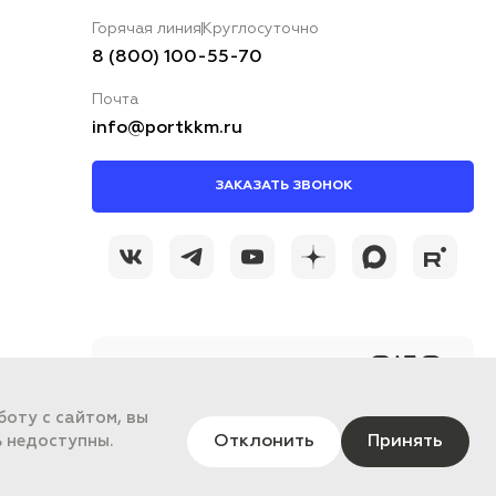
Горячая линия
Круглосуточно
8 (800) 100-55-70
Почта
info@portkkm.ru
ЗАКАЗАТЬ ЗВОНОК
@portkkmru
Новости, лайфхаки и
познавательный
контент PORT - бизнес
оту с сайтом, вы
портал
Отклонить
Принять
ь недоступны.