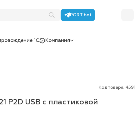
PORT bot
провождение 1С
Компания
Код товара:
4591
21 P2D USB с пластиковой