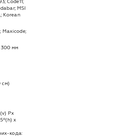
3; Code11;
Codabar; MSI
l; Korean
; Maxicode;
5-300 мм
 см)
(v) Px
5º(h) x
их-кода: