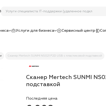
Услуги специалиста IT-поддержки (удаленное подключение
8
неса
Услуги для бизнеса
Сервисный центр
Со
и
Сканер Mertech SUNMI NS021 P2D USB с пластиковой подставкой
Сканер Mertech SUNMI NS0
подставкой
Последняя цена