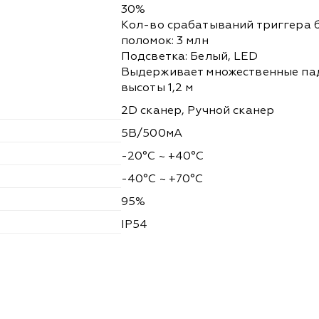
30%
Кол-во срабатываний триггера 
поломок: 3 млн
Подсветка: Белый, LED
Выдерживает множественные па
высоты 1,2 м
2D сканер, Ручной сканер
5В/500мА
-20°С ~ +40°С
-40°С ~ +70°С
95%
IP54