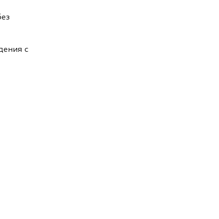
без
дения с