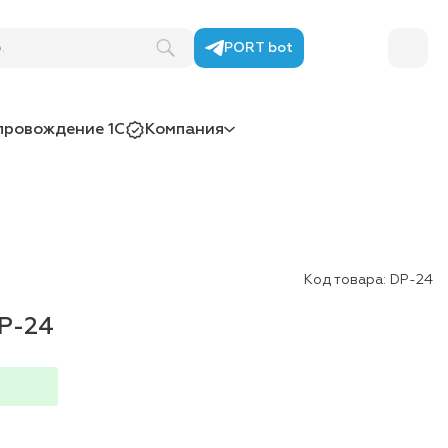
.)
PORT bot
провождение 1С
Компания
Код товара:
DP-24
P-24