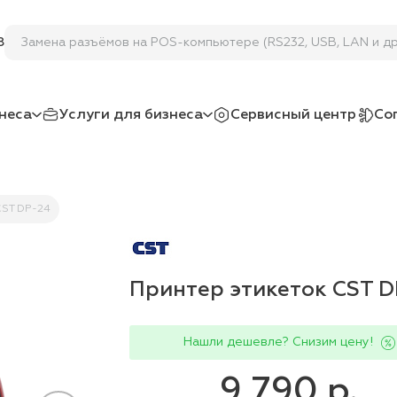
Замена разъёмов на POS-компьютере (RS232, USB, LAN и др
8
неса
Услуги для бизнеса
Сервисный центр
Со
CST DP-24
Принтер этикеток CST D
Нашли дешевле? Снизим цену!
9 790 р.