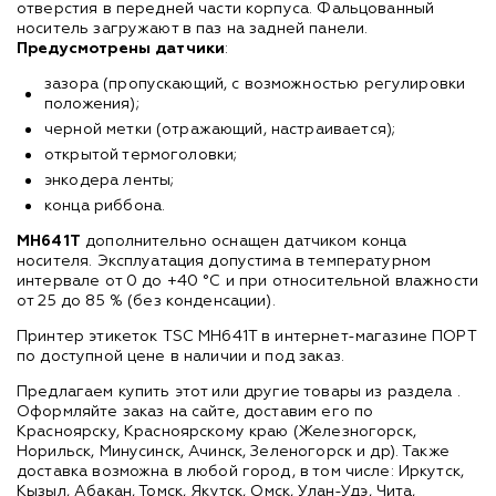
отверстия в передней части корпуса. Фальцованный
носитель загружают в паз на задней панели.
Предусмотрены датчики
:
зазора (пропускающий, с возможностью регулировки
положения);
черной метки (отражающий, настраивается);
открытой термоголовки;
энкодера ленты;
конца риббона.
MH641T
дополнительно оснащен датчиком конца
носителя. Эксплуатация допустима в температурном
интервале от 0 до +40 °C и при относительной влажности
от 25 до 85 % (без конденсации).
Принтер этикеток TSC MH641T в интернет-магазине ПОРТ
по доступной цене в наличии и под заказ.
Предлагаем купить этот или другие товары из раздела
.
Оформляйте заказ на сайте, доставим его по
Красноярску, Красноярскому краю (Железногорск,
Норильск, Минусинск, Ачинск, Зеленогорск и др). Также
доставка возможна в любой город, в том числе: Иркутск,
Кызыл, Абакан, Томск, Якутск, Омск, Улан-Удэ, Чита,