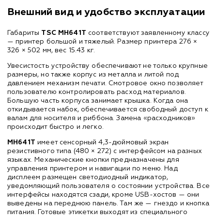
Внешний вид и удобство эксплуатации
Габариты
TSC MH641T
соответствуют заявленному классу
— принтер большой и тяжелый. Размер принтера 276 ×
326 × 502 мм, вес 15.43 кг.
Увесистость устройству обеспечивают не только крупные
размеры, но также корпус из металла и литой под
давлением механизм печати. Смотровое окно позволяет
пользователю контролировать расход материалов.
Большую часть корпуса занимает крышка. Когда она
откидывается набок, обеспечивается свободный доступ к
валам для носителя и риббона. Замена «расходников»
происходит быстро и легко.
MH641T
имеет сенсорный 4,3-дюймовый экран
резистивного типа (480 × 272) с интерфейсом на разных
языках. Механические кнопки предназначены для
управления принтером и навигации по меню. Над
дисплеем размещен светодиодный индикатор,
уведомляющий пользователя о состоянии устройства. Все
интерфейсы находятся сзади, кроме USB-хостов — они
выведены на переднюю панель. Там же — гнездо и кнопка
питания. Готовые этикетки выходят из специального