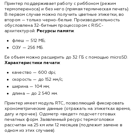
Принтер поддерживает работу с риббоном (режим
термопереноса) и без него (прямая термическая печать).
В первом случае можно получить цветные этикетки, во
втором — только черно-белые. Производительность
обусловлена 32-битным процессором с RISC-
архитектурой.
Ресурсы памяти
:
флеш — 512 МБ;
ОЗУ — 256 МБ.
Ее объем можно расширить до 32 ГБ с помощью microSD.
Характеристики печати
:
качество — 600 dpi;
скорость — до 152 мм/с;
ширина — 104 мм;
длина — до 2 540 мм.
Принтер имеет модуль RTC, позволяющий фиксировать
хронометрические данные (отражать на этикетках время,
дату и прочее). Одометр «ведет» подсчет готовых
печатных форм. Заявленный ресурс термоголовки
рассчитан на 25 км или 12 месяцев (подлежит замене в
одном из этих случаев).