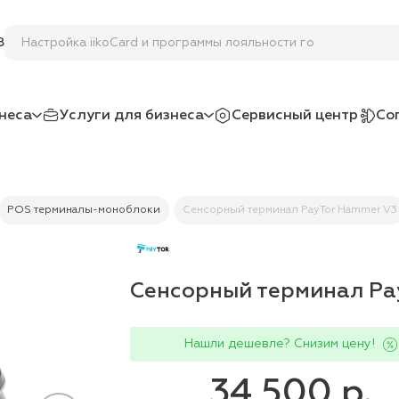
Настройка iikoCard и программы лояльности гостей
8
неса
Услуги для бизнеса
Сервисный центр
Со
POS терминалы-моноблоки
Сенсорный терминал PayTor Hammer V3
Сенсорный терминал Pa
Нашли дешевле? Снизим цену!
34 500 р.