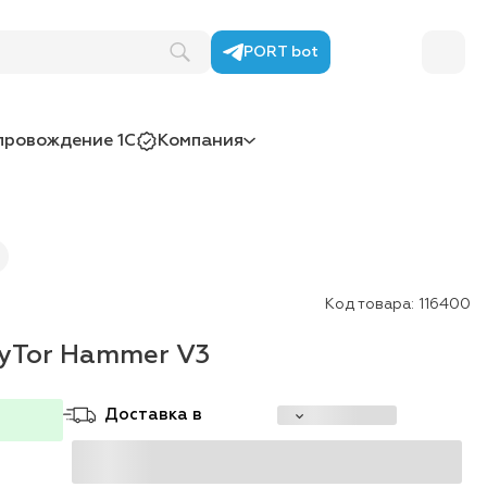
PORT bot
провождение 1С
Компания
Код товара:
116400
yTor Hammer V3
Доставка в