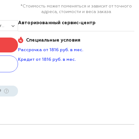
*Стоимость может поменяться и зависит от точного
адреса, стоимости и веса заказа
Авторизованный сервис-центр
Сенсорный терминал 11,6" PayTor Hammer V3 (N100, 8/128Гб, Wi-Fi, ридер, без ОС)
Специальные условия
Рассрочка от 1816 руб. в мес.
Кредит от 1816 руб. в мес.
е