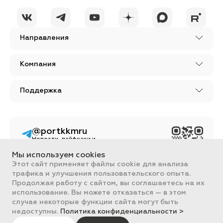
Направления
Компания
Поддержка
@portkkmru
Новости, лайфхаки и
познавательный
контент PORT - бизнес
Мы используем cookies
портал
Этот сайт применяет файлы cookie для анализа
трафика и улучшения пользовательского опыта.
Вся информация, размещенная на сайте, носит ознакомительный
Продолжая работу с сайтом, вы соглашаетесь на их
характер и не является публичной офертой, определяемой
положениями Статьи 437 ГК РФ.
использование. Вы можете отказаться — в этом
Все цены на сайте указаны с НДС. ООО "ПОРТ" ИНН 2461018892,
случае некоторые функции сайта могут быть
ОГРН 1022401953496
недоступны.
Политика конфиденциальности >
ПОРТ 2011-2026
Политика обработки данных