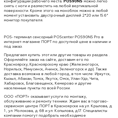
конфигурации рабочего места.
POS90
NS
можно легко
снять с ноги и разместить на любой вертикальной
поверхности. Кроме этого на моноблок можно в любой
момент установить двустрочный дисплей 2*20 или 15.6”
монитор покупателя.
POS-терминал сенсорный POScenter POS90NS Pro в
интернет-магазине ПОРТ по доступной цене в наличии и
под заказ.
Предлагаем купить этот или другие товары из раздела
.
Оформляйте заказ на сайте, доставим его по
Красноярску, Красноярскому краю (Железногорск,
Норильск, Минусинск, Ачинск, Зеленогорск и др). Также
доставка возможна в любой город, в том числе: Иркутск,
Кызыл, Абакан, Томск, Якутск, Омск, Улан-Удэ, Чита,
Хабаровск, Благовещенск, Кемерово и другие
населенные пункты по всей России.
ООО «ПОРТ» оказывает услуги по монтажу,
обслуживанию и ремонту техники. Ждем вас в торгово-
сервисном центре ПОРТ в Красноярске на ул. Крылова, д.
1 , ул. Молокова, д. 68 и ул. Копылова, д.17. Специалисты
компании помогут подобрать необходимое