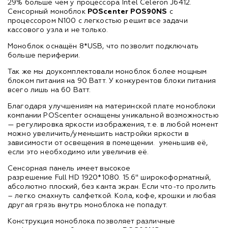
29% больше чем у процессора Intel Celeron J6412.
Сенсорный моноблок
POS
c
enter POS90NS
с
процессором
N
100 с легкостью решит все задачи
кассового узла и не только.
Моноблок оснащён 8*
USB
, что позволит подключать
больше периферии.
Так же мы доукомплектовали моноблок более мощным
блоком питания на 90 Ватт. У конкурентов блоки питания
всего лишь на 60 Ватт.
Благодаря улучшениям на материнской плате моноблоки
компании
POScenter
оснащены уникальной возможностью
— регулировка яркости изображения, т.е. в любой момент
можно увеличить/уменьшить настройки яркости в
зависимости от освещения в помещении. уменьшив её,
если это необходимо или увеличив её.
Сенсорная панель имеет высокое
разрешение
Full HD
1920*1080. 15.6" широкоформатный,
абсолютно плоский, без канта экран. Если что-то пролить
– легко смахнуть салфеткой. Кола, кофе, крошки и любая
другая грязь внутрь моноблока не попадут.
Конструкция моноблока позволяет различные