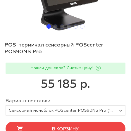
POS-терминал сенсорный POScenter
POS90NS Pro
Нашли дешевле? Снизим цену!
55 185 р.
Вариант поставки:
Сенсорный моноблок POScenter POS90NS Pro (15.6", PCAP, N100, RAM 8Gb, SSD M2 128Gb, 90W, без MSR) без ОС
В КОРЗИНУ