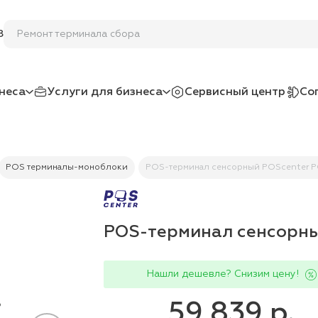
Ремонт те
8
неса
Услуги для бизнеса
Сервисный центр
Со
POS терминалы-моноблоки
POS-терминал сенсорный POScenter P
POS-терминал сенсорны
Нашли дешевле? Снизим цену!
59 839 р.