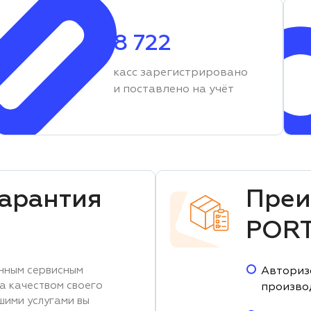
8 722
касс зарегистрировано
и поставлено на учёт
гарантия
Преи
POR
нным сервисным
Авториз
за качеством своего
произво
шими услугами вы