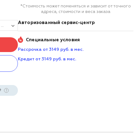
*Стоимость может поменяться и зависит от точного
адреса, стоимости и веса заказа
Авторизованный сервис-центр
Сенсорный моноблок POSCenter POS101 Pro (15", Resistive, N100, RAM 4Gb, SSD M2 128Gb, MSR) без ОС
Специальные условия
Рассрочка от 3149 руб. в мес.
Кредит от 3149 руб. в мес.
е