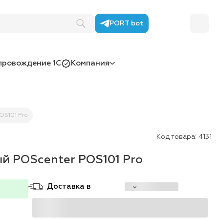
PORT bot
провождение 1С
Компания
OS101 Pro
Код товара:
4131
й POScenter POS101 Pro
Доставка в