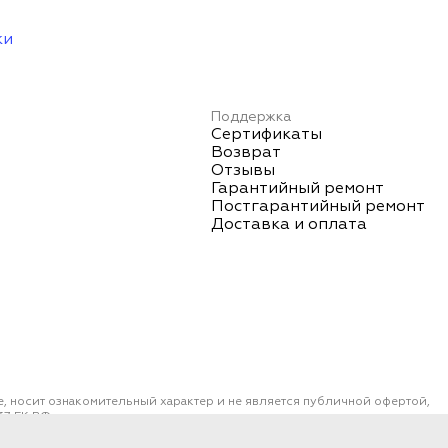
ки
Поддержка
Сертификаты
Возврат
Отзывы
Гарантийный ремонт
Постгарантийный ремонт
Доставка и оплата
е, носит ознакомительный характер и не является публичной офертой,
7 ГК РФ.
ОО "ПОРТ" ИНН 2461018892, ОГРН 1022401953496
работки данных