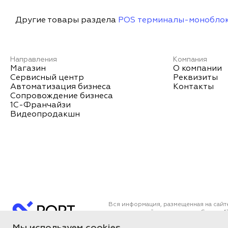
Другие товары раздела
POS терминалы-монобло
Направления
Компания
Магазин
О компании
Сервисный центр
Реквизиты
Автоматизация бизнеса
Контакты
Сопровождение бизнеса
1С-Франчайзи
Видеопродакшн
Вся информация, размещенная на сайт
определяемой положениями Статьи 43
Все цены на сайте указаны с НДС. О
ПОРТ 2011-2026
Политика об