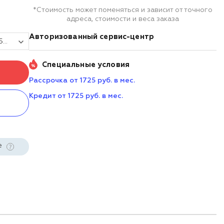
*Стоимость может поменяться и зависит от точного
адреса, стоимости и веса заказа
Авторизованный сервис-центр
Сенсорный монитор Poscenter MEGA (21.5", P-CAP /16:9 /1920*1080 /HDMI, VGA, USB, Audio out, 3м кабели) СТЕНД
Специальные условия
Рассрочка от 1725 руб. в мес.
Кредит от 1725 руб. в мес.
е