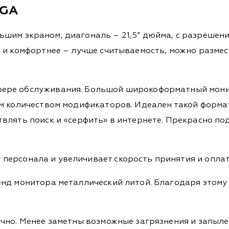
EGA
шим экраном, диагональ – 21,5” дюйма, с разрешение
е и комфортнее – лучше считываемость, можно разм
ре обслуживания. Большой широкоформатный монитор
м количеством модификаторов. Идеален такой формат
влять поиск и «серфить» в интернете. Прекрасно по
.
персонала и увеличивает скорость принятия и оплат
нд монитора металлический литой. Благодаря этому 
чно. Менее заметны возможные загрязнения и запылен