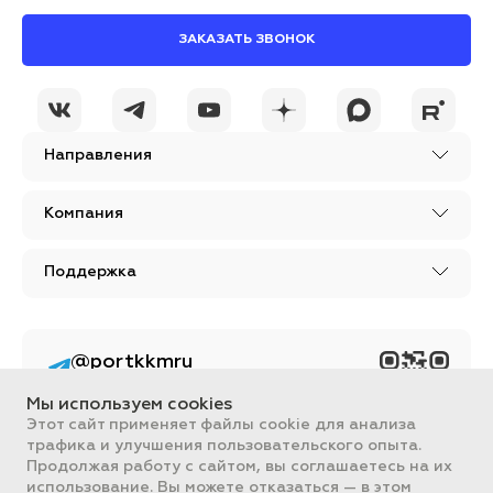
ЗАКАЗАТЬ ЗВОНОК
Направления
Компания
Поддержка
@portkkmru
Новости, лайфхаки и
познавательный
Мы используем cookies
контент PORT - бизнес
портал
Этот сайт применяет файлы cookie для анализа
трафика и улучшения пользовательского опыта.
Вся информация, размещенная на сайте, носит ознакомительный
Продолжая работу с сайтом, вы соглашаетесь на их
характер и не является публичной офертой, определяемой
использование. Вы можете отказаться — в этом
положениями Статьи 437 ГК РФ.