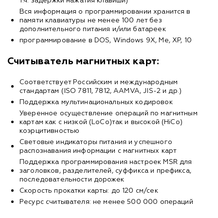
т.ч. задержки нажатия клавиши)
Вся информация о программировании хранится в
памяти клавиатуры не менее 100 лет без
дополнительного питания и/или батареек
программирование в DOS, Windows 9X, Me, XP, 10
Считыватель магнитных карт:
Соответствует Российским и международным
стандартам (ISO 7811, 7812, AAMVA, JIS-2 и др.)
Поддержка мультинациональных кодировок
Уверенное осуществление операций по магнитным
картам как с низкой (LoCo)так и высокой (HiCo)
коэрцитивностью
Световые индикаторы питания и успешного
распознавания информации с магнитных карт
Поддержка программирования настроек MSR для
заголовков, разделителей, суффикса и префикса,
последовательности дорожек
Скорость прокатки карты: до 120 см/сек
Ресурс считывателя: не менее 500 000 операций