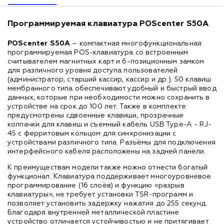
Программируемая клавиатура POScenter S50A
POScenter S50A
– компактная многофункциональная
программируемая POS-клавиатура со встроенным
считывателем магнитных карт и 6-позиционным замком
для различного уровня доступа пользователей
(администратор, старший кассир, кассир и др.). 50 клавиш
мембранного типа обеспечивают удобный и быстрый ввод
данных, которые при необходимости можно сохранить в
устройстве на срок до 100 лет. Также в комплекте
предусмотрены сдвоенные клавиши, прозрачные
колпачки для клавиш и съемный кабель USB Type-A - RJ-
45 с ферритовым кольцом для синхронизации с
устройствами различного типа. Разъёмы для подключения
интерфейсного кабеля расположены на задней панели.
К преимуществам модели также можно отнести богатый
функционал. Клавиатура поддерживает многоуровневое
программирование (16 слоёв) и функцию «разрыв
клавиатуры», не требует установки TSR-программ и
позволяет установить задержку нажатия до 255 секунд.
Благодаря внутренней металлической пластине
устройство отличается устойчивостью и не притягивает