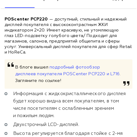
POScenter PCP220
— доступный, стильный и надежный
дисплей покупателя с высококонтрастным ЖКИ
индикатором 2×20. Имеет красивую, не утомляющую
глаз LED-подсветку голубого цвета/ Подходит для
магазинов, салонов, предприятий общепита и сферы
услуг. Универсальный дисплей покупателя для сфер Retail
и HoReCa.
В блоге вышел
подробный фотообзор
дисплеев покупателя POSCenter PCP220 и L716
.
Загляните по ссылке!
Информация с жидкокристаллического дисплея
будет хорошо видна всем покупателям, в том
числе посетителям с ослабленным зрением
и пожилым людям.
Двухстрочный LCD-дисплей.
Высота регулируется благодаря стойке с 2-мя